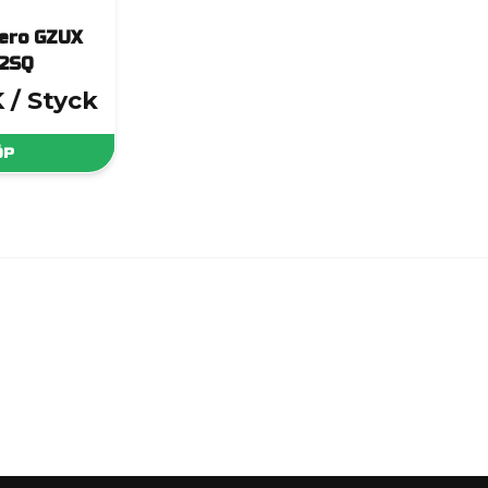
ero GZUX
.2SQ
K
/ Styck
ÖP