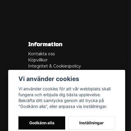
Information
Kontakta oss
Köpvillkor
Integritet & Cookiespolicy
Retur
Vi använder cookies
Service/Garanti
Felsökningsguider
Vi använder cookies för att vår webbplats skall
Lådritning
fungera och erbjuda dig bästa upplevelse.
Om oss
Bekräfta ditt samtycke genom att trycka på
"Godkänn alla", eller anpassa via inställningar.
Godkänn alla
Inställningar