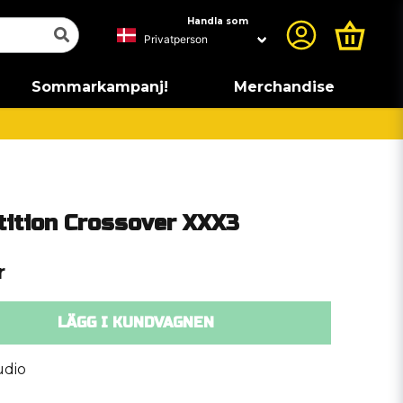
Handla som
Sommarkampanj!
Merchandise
ition Crossover XXX3
r
LÄGG I KUNDVAGNEN
udio