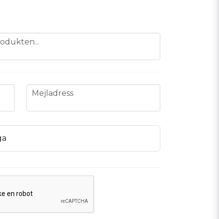
odukten...
email
Mejladress
ga