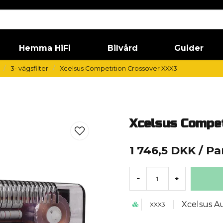
Hemma HiFi
Bilvård
Guider
3- vägsfilter
Xcelsus Competition Crossover XXX3
Xcelsus Compet
1 746,5 DKK
/ Pa
-
+
Xcelsus A
XXX3