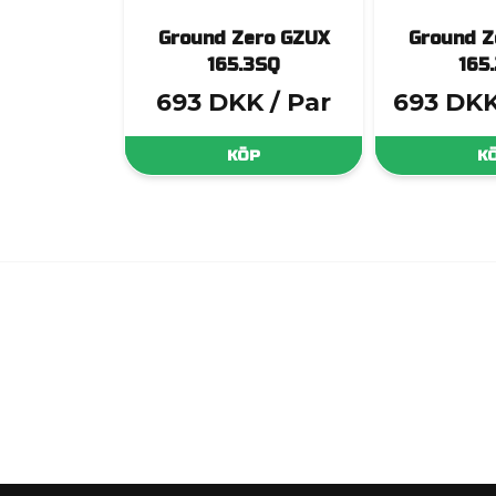
Ground Zero GZUX
Ground Z
165.3SQ
165
693 DKK
/ Par
693 DK
KÖP
K