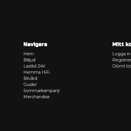
Navigera
Mitt k
Hem
Logga in
Billjud
Registrer
Lastbil 24V
Glömt lö
Hemma HiFi
Bilvård
Guider
Sommarkampanj!
Merchandise