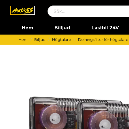
Hem
Billjud
Lastbil 24V
Hem
Billjud
Högtalare
Delningsfilter för högtalare