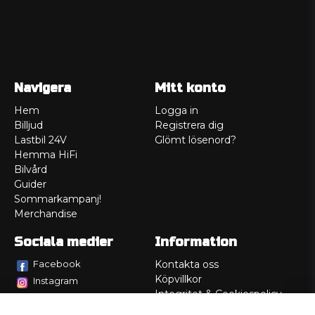
Navigera
Mitt konto
Hem
Logga in
Billjud
Registrera dig
Lastbil 24V
Glömt lösenord?
Hemma HiFi
Bilvård
Guider
Sommarkampanj!
Merchandise
Sociala medier
Information
Facebook
Kontakta oss
Köpvillkor
Instagram
Integritet & Cookiespolicy
TikTok
Retur