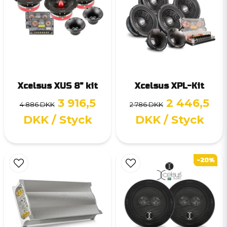
Xcelsus XUS 8" kit
Xcelsus XPL-Kit
3 916,5
2 446,5
4 886 DKK
2 786 DKK
DKK
/ Styck
DKK
/ Styck
-20%