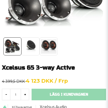
Xcelsus 65 3-way Active
4 123 DKK
/ Frp
4 399,5 DKK
LÄGG I KUNDVAGNEN
-
+
Xcelsus Audio
XC3wayactive