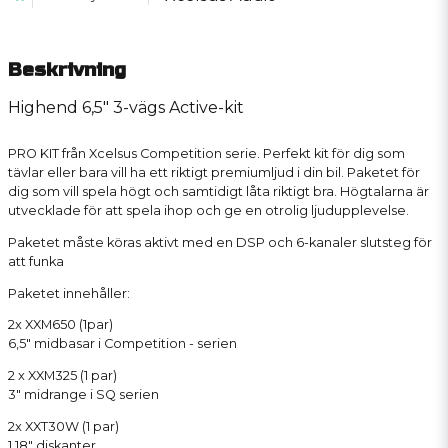
Beskrivning
Highend 6,5" 3-vägs Active-kit
PRO KIT från Xcelsus Competition serie. Perfekt kit för dig som
tävlar eller bara vill ha ett riktigt premiumljud i din bil. Paketet för
dig som vill spela högt och samtidigt låta riktigt bra. Högtalarna är
utvecklade för att spela ihop och ge en otrolig ljudupplevelse.
Paketet måste köras aktivt med en DSP och 6-kanaler slutsteg för
att funka
Paketet innehåller:
2x XXM650 (1par)
6,5" midbasar i Competition - serien
2 x XXM325 (1 par)
3" midrange i SQ serien
2x XXT30W (1 par)
1,18" diskanter