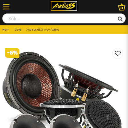
Hem
Dold
Xcelsus 65 3-way Active
-
6
%