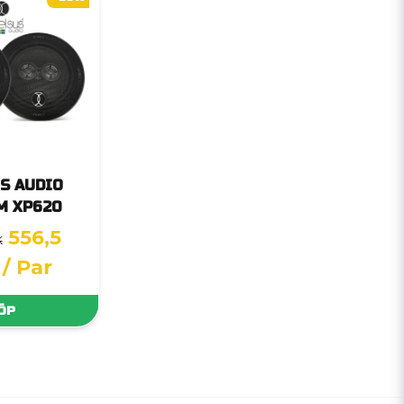
S AUDIO
M XP620
556,5
K
/ Par
ÖP