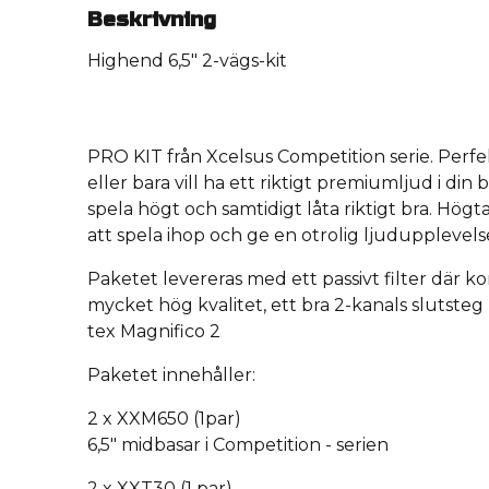
Beskrivning
Highend 6,5" 2-vägs-kit
PRO KIT från Xcelsus Competition serie. Perfek
eller bara vill ha ett riktigt premiumljud i din b
spela högt och samtidigt låta riktigt bra. Högt
att spela ihop och ge en otrolig ljudupplevels
Paketet levereras med ett passivt filter där 
mycket hög kvalitet, ett bra 2-kanals slutste
tex Magnifico 2
Paketet innehåller:
2 x XXM650 (1par)
6,5" midbasar i Competition - serien
2 x XXT30 (1 par)