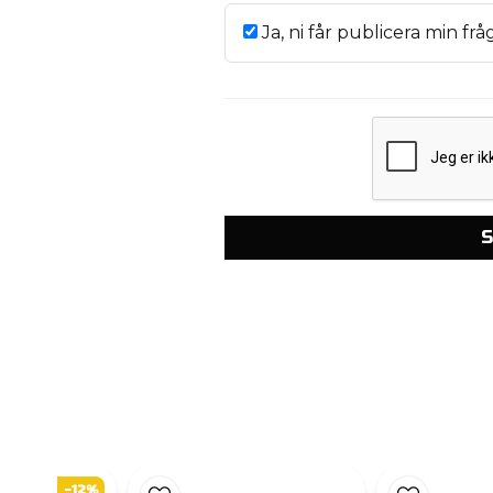
Ja, ni får publicera min frå
S
-12%