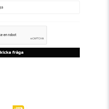
ga
kicka fråga
-20%