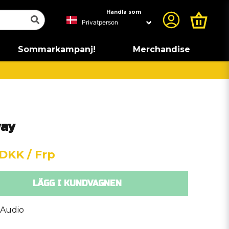
Handla som
Sommarkampanj!
Merchandise
way
 DKK
/ Frp
LÄGG I KUNDVAGNEN
 Audio