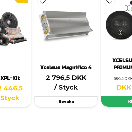
XCELSU
Xcelsus Magnifico 4
PRIMU
2 796,5 DKK
 XPL-Kit
696,5 DK
/ Styck
DKK
2 446,5
 Styck
Bevaka
K