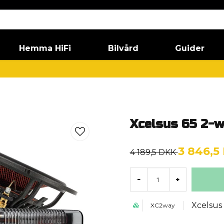
Hemma HiFi
Bilvård
Guider
Xcelsus 65 2-
3 846,5
4 189,5 DKK
-
+
Xcelsus
XC2way