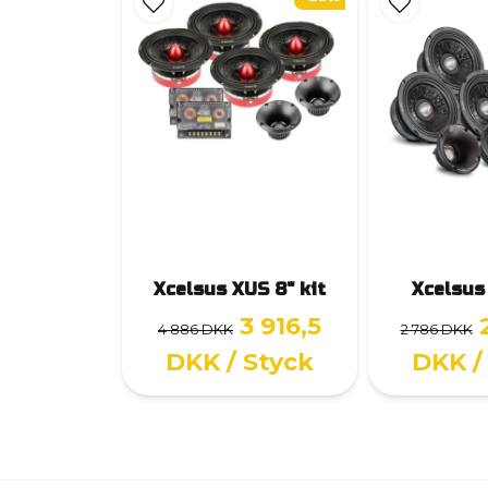
Xcelsus XUS 8" kit
Xcelsus
3 916,5
4 886 DKK
2 786 DKK
DKK
/ Styck
DKK
/