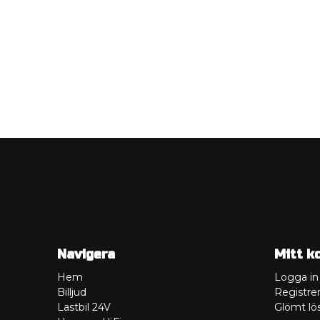
Navigera
Mitt k
Hem
Logga in
Billjud
Registrer
Lastbil 24V
Glömt lö