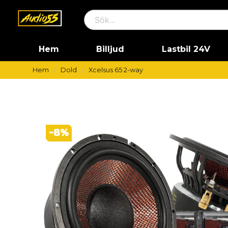
Hem
Billjud
Lastbil 24V
Hem
Dold
Xcelsus 65 2-way
-
8
%