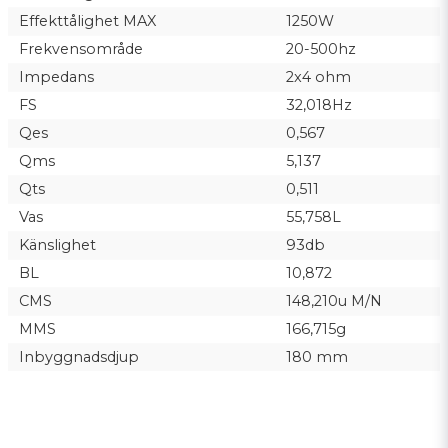
Effekttålighet MAX
1250W
Frekvensområde
20-500hz
Impedans
2x4 ohm
FS
32,018Hz
Qes
0,567
Qms
5,137
Qts
0,511
Vas
55,758L
Känslighet
93db
BL
10,872
CMS
148,210u M/N
MMS
166,715g
Inbyggnadsdjup
180 mm