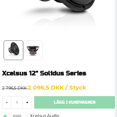
Xcelsus 12" Solidus Series
2 096,5 DKK
/ Styck
2 796,5 DKK
LÄGG I KUNDVAGNEN
-
+
Xcelsus Audio
XSS12