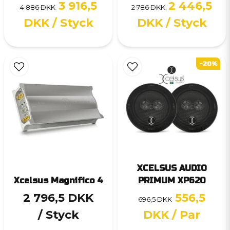
3 916,5
2 446,5
4 886 DKK
2 786 DKK
DKK
/ Styck
DKK
/ Styck
-20%
XCELSUS AUDIO
Xcelsus Magnifico 4
PRIMUM XP620
2 796,5 DKK
556,5
696,5 DKK
/ Styck
DKK
/ Par