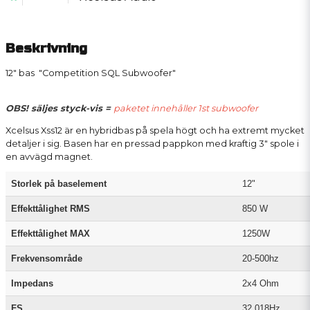
Beskrivning
12" bas "Competition SQL Subwoofer"
OBS! säljes styck-vis =
paketet innehåller 1st subwoofer
Xcelsus Xss12 är en hybridbas på spela högt och ha extremt mycket
detaljer i sig. Basen har en pressad pappkon med kraftig 3" spole i
en avvägd magnet.
Storlek på baselement
12"
Effekttålighet RMS
850 W
Effekttålighet MAX
1250W
Frekvensområde
20-500hz
Impedans
2x4 Ohm
FS
32,018Hz