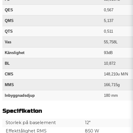
QES
0,567
QMS
5,137
QTS
0,511
Vas
55,758L
Känslighet
93dB
BL
10,872
CMS
148,210u M/N
MMS
166,715g
Inbyggnadsdjup
180 mm
Specifikation
Storlek på baselement
12"
Effekttålighet RMS
850 W