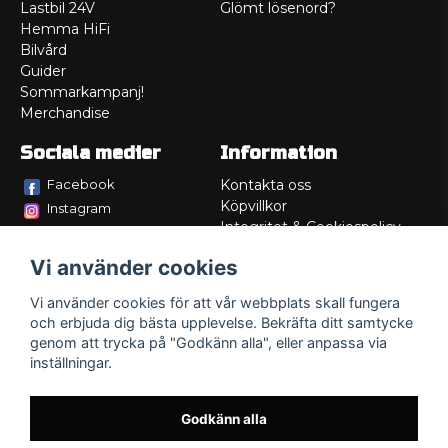
Lastbil 24V
Glömt lösenord?
Hemma HiFi
Bilvård
Guider
Sommarkampanj!
Merchandise
Sociala medier
Information
Facebook
Kontakta oss
Köpvillkor
Instagram
Integritet & Cookiespolicy
TikTok
Retur
Vi använder cookies
Service/Garanti
Felsökningsguider
Vi använder cookies för att vår webbplats skall fungera
Lådritning
och erbjuda dig bästa upplevelse. Bekräfta ditt samtycke
Om oss
genom att trycka på "Godkänn alla", eller anpassa via
inställningar.
Godkänn alla