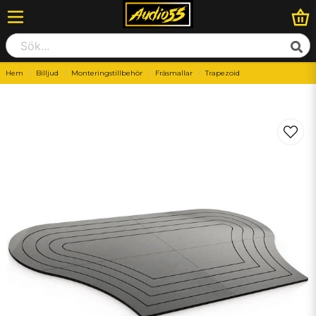
Hem
Billjud
Monteringstillbehör
Fräsmallar
Trapezoid