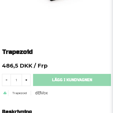
Trapezoid
486,5 DKK
/ Frp
LÄGG I KUNDVAGNEN
-
+
dBVox
Trapezoid
Beskrivning