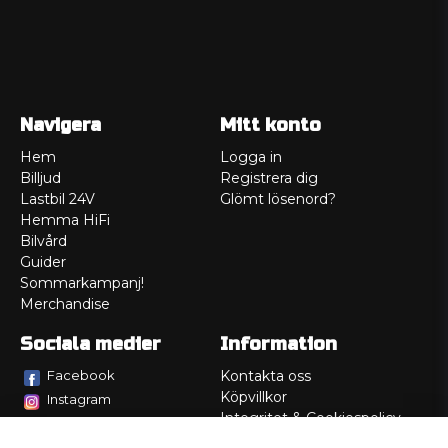
Navigera
Mitt konto
Hem
Logga in
Billjud
Registrera dig
Lastbil 24V
Glömt lösenord?
Hemma HiFi
Bilvård
Guider
Sommarkampanj!
Merchandise
Sociala medier
Information
Facebook
Kontakta oss
Köpvillkor
Instagram
Integritet & Cookiespolicy
TikTok
Retur