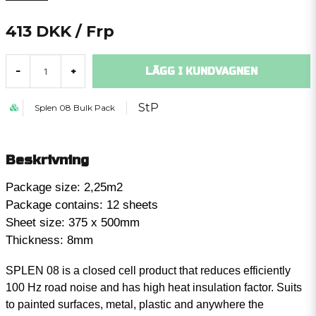
413 DKK
/ Frp
LÄGG I KUNDVAGNEN
-
+
StP
Splen 08 Bulk Pack
Beskrivning
Package size: 2,25m2
Package contains: 12 sheets
Sheet size: 375 x 500mm
Thickness: 8mm
SPLEN 08 is a closed cell product that reduces efficiently
100 Hz road noise and has high heat insulation factor. Suits
to painted surfaces, metal, plastic and anywhere the