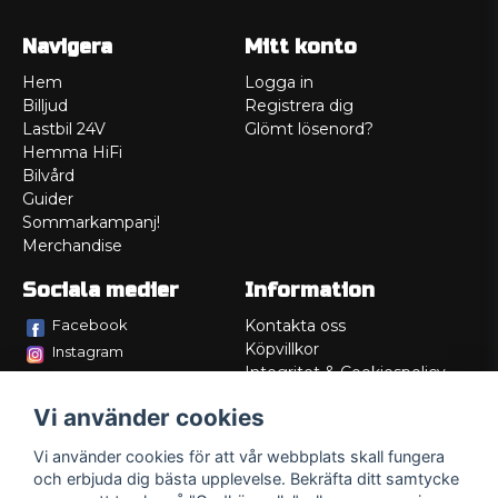
Navigera
Mitt konto
Hem
Logga in
Billjud
Registrera dig
Lastbil 24V
Glömt lösenord?
Hemma HiFi
Bilvård
Guider
Sommarkampanj!
Merchandise
Sociala medier
Information
Facebook
Kontakta oss
Köpvillkor
Instagram
Integritet & Cookiespolicy
TikTok
Retur
Vi använder cookies
Service/Garanti
Felsökningsguider
Vi använder cookies för att vår webbplats skall fungera
Lådritning
och erbjuda dig bästa upplevelse. Bekräfta ditt samtycke
Om oss