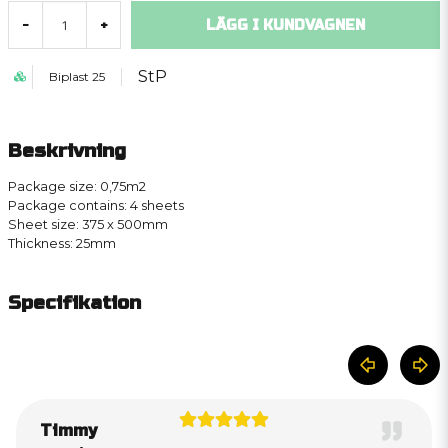
LÄGG I KUNDVAGNEN
-
+
StP
Biplast 25
Beskrivning
Package size: 0,75m2
Package contains: 4 sheets
Sheet size: 375 x 500mm
Thickness: 25mm
Specifikation
Timmy