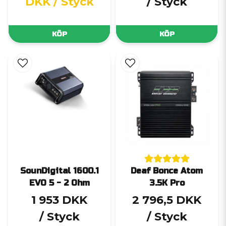
DKK
/ Styck
/ Styck
KÖP
KÖP
SounDigital 1600.1
Deaf Bonce Atom
EVO 5 - 2 Ohm
3.5K Pro
1 953 DKK
2 796,5 DKK
/ Styck
/ Styck