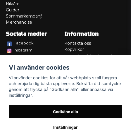
Bilvård
Guider
Sommarkampanj!
Merchandise
Sociala medier
Information
Facebook
Kontakta oss
Köpvillkor
Instagram
Integritet & Cookiespolicy
TikTok
Retur
Vi använder cookies
Service/Garanti
Felsökningsguider
Vi använder cookies för att vår webbplats skall fungera
Lådritning
och erbjuda dig bästa upplevelse. Bekräfta ditt samtycke
Om oss
genom att trycka på "Godkänn alla", eller anpassa via
inställningar.
Godkänn alla
Inställningar