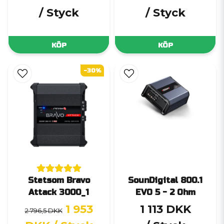
/ Styck
/ Styck
KÖP
KÖP
-30%
Stetsom Bravo
SounDigital 800.1
Attack 3000_1
EVO 5 - 2 Ohm
1 953
1 113 DKK
2 796,5 DKK