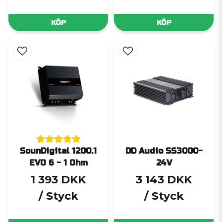
KÖP
KÖP
SounDigital 1200.1
DD Audio SS3000-
EVO 6 - 1 Ohm
24V
1 393 DKK
3 143 DKK
/ Styck
/ Styck