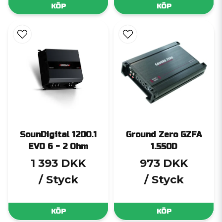
KÖP
KÖP
SounDigital 1200.1
Ground Zero GZFA
EVO 6 - 2 Ohm
1.550D
1 393 DKK
973 DKK
/ Styck
/ Styck
KÖP
KÖP