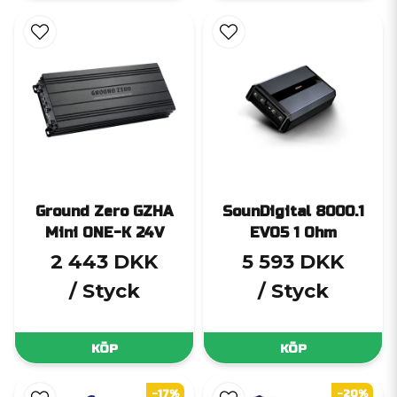
Ground Zero GZHA
SounDigital 8000.1
Mini ONE-K 24V
EVO5 1 Ohm
2 443 DKK
5 593 DKK
/ Styck
/ Styck
KÖP
KÖP
-17%
-20%