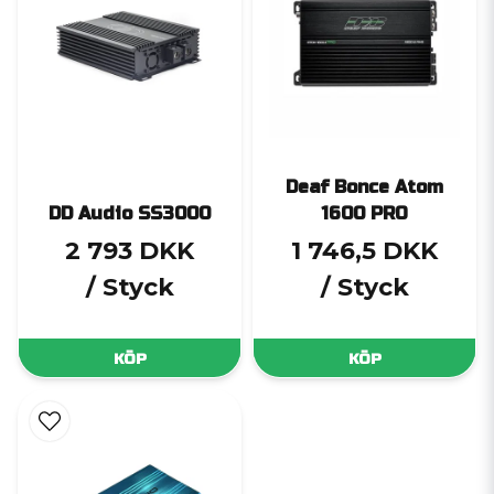
Deaf Bonce Atom
DD Audio SS3000
1600 PRO
2 793 DKK
1 746,5 DKK
/ Styck
/ Styck
KÖP
KÖP