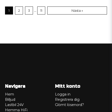
...
1
2
3
11
Nästa »
Navigera
Mitt konto
Hem
Logga in
Billjud
Registrera dig
Lastbil 24V
Glömt lösenord?
Hemma HiFi