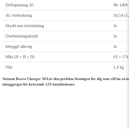
Driftspänning AC
80–140V
AC-förbrukning
10,5A (1
Skydd mot kortslutning
Ja
Överhettningsskydd
Ja
Inbyggd säkring
Ja
Mått (H × B × D)
63 × 174
Vikt
1,4 kg
Stetsom Bravo Charger 50A är den perfekta lösningen för dig som vill ha en k
nätaggregat för krävande 12V-installationer.