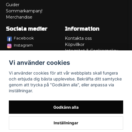
Guider
Sommarkampanj!
Merchandise
Sociala medier
Information
Facebook
Kontakta oss
Köpvillkor
Instagram
Integritet & Cookiespolicy
TikTok
Retur
Vi använder cookies
Service/Garanti
Felsökningsguider
Vi använder cookies för att vår webbplats skall fungera
Lådritning
och erbjuda dig bästa upplevelse. Bekräfta ditt samtycke
Om oss
genom att trycka på "Godkänn alla", eller anpassa via
inställningar.
Godkänn alla
Inställningar