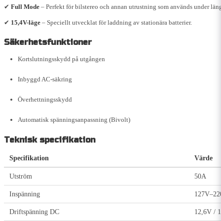
✔
Full Mode
– Perfekt för bilstereo och annan utrustning som används under längr
✔
15,4V-läge
– Speciellt utvecklat för laddning av stationära batterier.
Säkerhetsfunktioner
Kortslutningsskydd på utgången
Inbyggd AC-säkring
Överhettningsskydd
Automatisk spänningsanpassning (Bivolt)
Teknisk specifikation
Specifikation
Värde
Utström
50A
Inspänning
127V–220
Driftspänning DC
12,6V / 