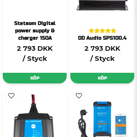
Stetsom Digital
power supply &
charger 150A
DD Audio SPS100.4
2 793 DKK
2 793 DKK
/ Styck
/ Styck
KÖP
KÖP