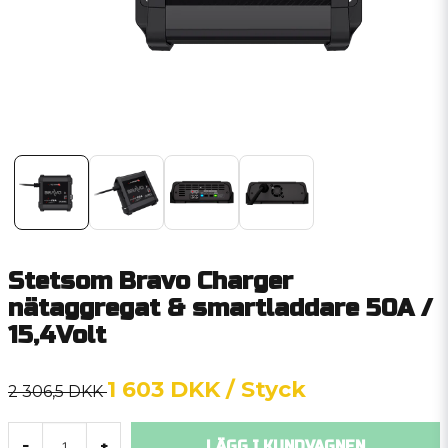
Stetsom Bravo Charger
nätaggregat & smartladdare 50A /
15,4Volt
1 603 DKK
/ Styck
2 306,5 DKK
LÄGG I KUNDVAGNEN
-
+