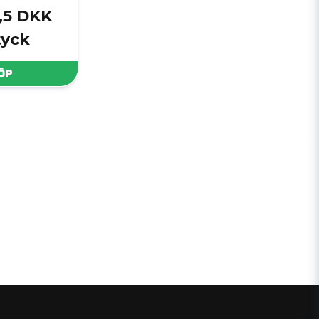
,5 DKK
tyck
ÖP