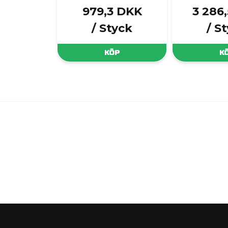
979,3 DKK
3 286
/ Styck
/ S
KÖP
K