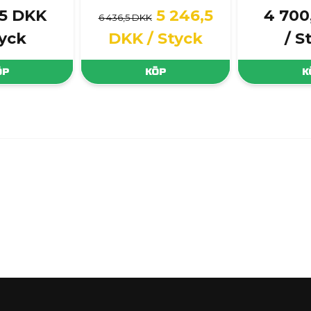
,5 DKK
5 246,5
4 700
6 436,5 DKK
tyck
DKK
/ Styck
/ S
ÖP
KÖP
K