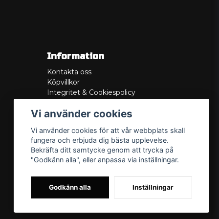
Information
Kontakta oss
Köpvillkor
Integritet & Cookiespolicy
Retur
Vi använder cookies
Service/Garanti
Felsökningsguider
Vi använder cookies för att vår webbplats skall
Lådritning
fungera och erbjuda dig bästa upplevelse.
Om oss
Bekräfta ditt samtycke genom att trycka på
"Godkänn alla", eller anpassa via inställningar.
Godkänn alla
Inställningar