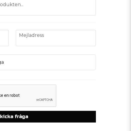
odukten...
email
Mejladress
ga
kicka fråga