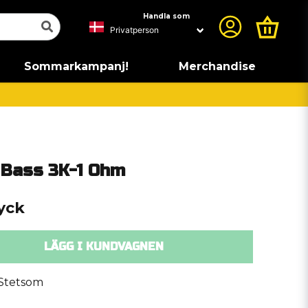
Handla som
Sommarkampanj!
Merchandise
 Bass 3K-1 Ohm
tyck
LÄGG I KUNDVAGNEN
Stetsom