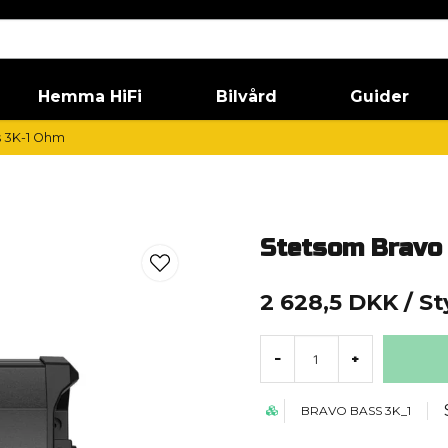
Hemma HiFi
Bilvård
Guider
s 3K-1 Ohm
Stetsom Bravo
2 628,5 DKK
/ S
-
+
BRAVO BASS 3K_1