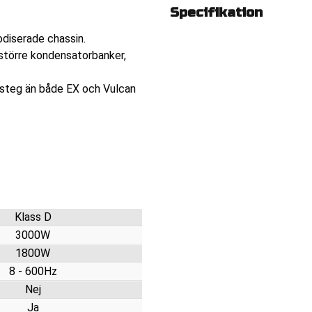
Specifikation
odiserade chassin.
 större kondensatorbanker,
 steg än både EX och Vulcan
Klass D
3000W
1800W
8 - 600Hz
Nej
Ja