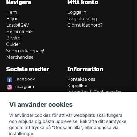
Navigera
Mitt konto
Hem
Logga in
Billjud
Registrera dig
Lastbil 24V
Glömt lösenord?
Hemma HiFi
Bilvård
Guider
Sommarkampanj!
Merchandise
Sociala medier
Information
Facebook
Kontakta oss
Köpvillkor
Instagram
Integritet & Cookiespolicy
TikTok
Retur
Vi använder cookies
Service/Garanti
Felsökningsguider
Vi använder cookies för att vår webbplats skall fungera
Lådritning
och erbjuda dig bästa upplevelse. Bekräfta ditt samtycke
Om oss
genom att trycka på "Godkänn alla", eller anpassa via
inställningar.