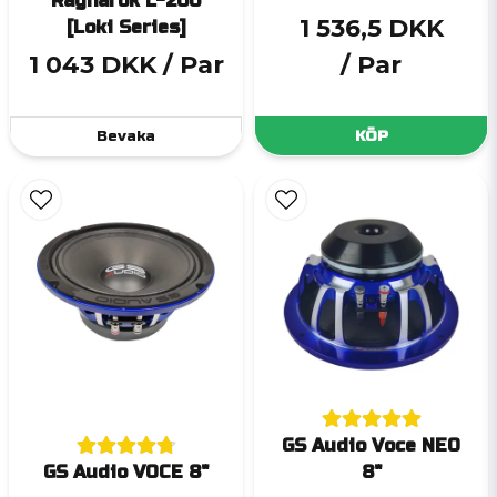
Ragnarök L-200
1 536,5 DKK
[Loki Series]
1 043 DKK
/ Par
/ Par
Bevaka
KÖP
GS Audio Voce NEO
GS Audio VOCE 8"
8"