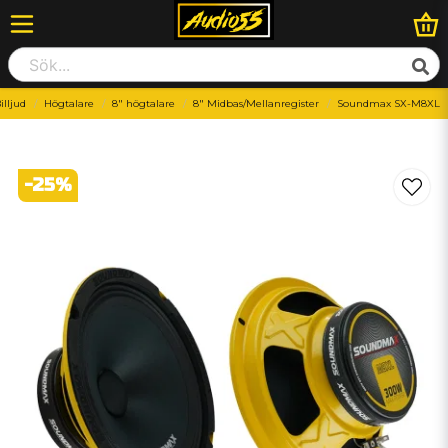
illjud
Högtalare
8" högtalare
8" Midbas/Mellanregister
Soundmax SX-M8XL
-
25
%