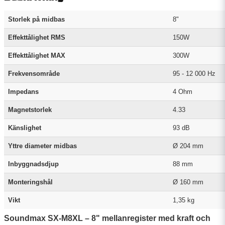
Storlek på midbas
8"
Effekttålighet RMS
150W
Effekttålighet MAX
300W
Frekvensområde
95 - 12 000 Hz
Impedans
4 Ohm
Magnetstorlek
4.33
Känslighet
93 dB
Yttre diameter midbas
Ø 204 mm
Inbyggnadsdjup
88 mm
Monteringshål
Ø 160 mm
Vikt
1,35 kg
Soundmax SX-M8XL – 8" mellanregister med kraft och