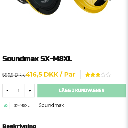
Soundmax SX-M8XL
416,5 DKK
/ Par
556,5 DKK
LÄGG I KUNDVAGNEN
-
+
Soundmax
SX-M8XL
Beskrivning