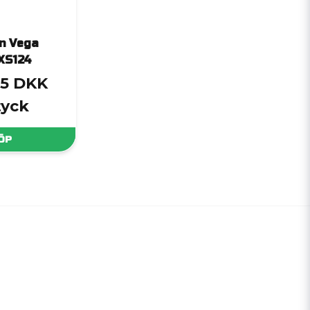
n Vega
XS124
,5 DKK
tyck
ÖP