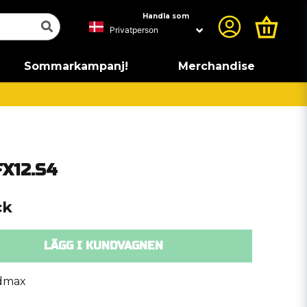
Handla som
Sommarkampanj!
Merchandise
X12.S4
ck
LÄGG I KUNDVAGNEN
dmax