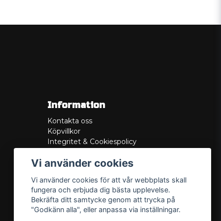
Information
Kontakta oss
Köpvillkor
Integritet & Cookiespolicy
Retur
Vi använder cookies
Service/Garanti
Felsökningsguider
Vi använder cookies för att vår webbplats skall
Lådritning
fungera och erbjuda dig bästa upplevelse.
Om oss
Bekräfta ditt samtycke genom att trycka på
"Godkänn alla", eller anpassa via inställningar.