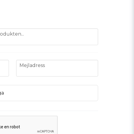
odukten...
email
Mejladress
ga