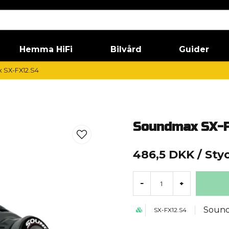
Hemma HiFi
Bilvård
Guider
 SX-FX12.S4
Soundmax SX-F
486,5 DKK
/ Sty
-
+
Soun
SX-FX12.S4