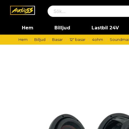
Hem
Billjud
Lastbil 24V
Hem
Billjud
Basar
12" basar
4ohm
Soundmax