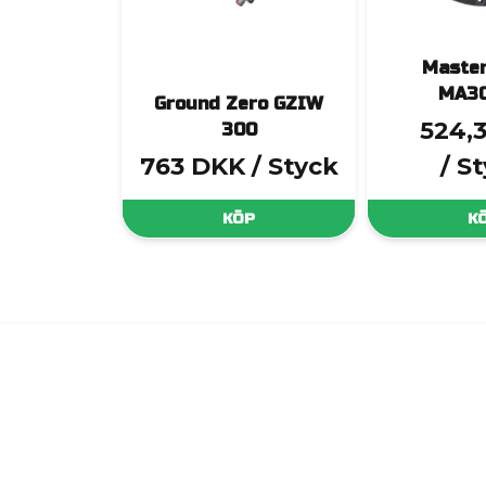
Master
MA3
Ground Zero GZIW
524,
300
763 DKK
/ Styck
/ S
KÖP
K