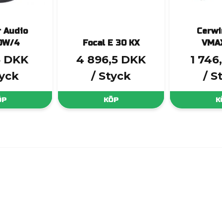
 Audio
Cerwi
0W/4
Focal E 30 KX
VMA
3 DKK
4 896,5 DKK
1 746
tyck
/ Styck
/ S
ÖP
KÖP
K