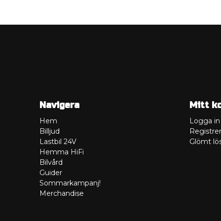
Navigera
Mitt k
Hem
Logga in
Billjud
Registrer
Lastbil 24V
Glömt lö
Hemma HiFi
Bilvård
Guider
Sommarkampanj!
Merchandise