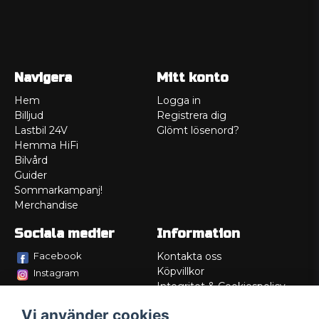
Navigera
Mitt konto
Hem
Logga in
Billjud
Registrera dig
Lastbil 24V
Glömt lösenord?
Hemma HiFi
Bilvård
Guider
Sommarkampanj!
Merchandise
Sociala medier
Information
Facebook
Kontakta oss
Köpvillkor
Instagram
Integritet & Cookiespolicy
TikTok
Retur
Vi använder cookies
Service/Garanti