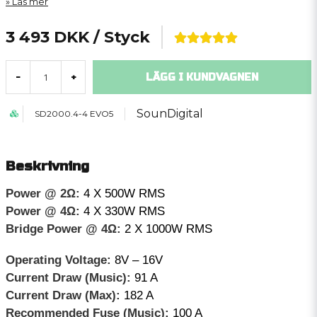
Läs mer
3 493 DKK
/ Styck
LÄGG I KUNDVAGNEN
-
+
SounDigital
SD2000.4-4 EVO5
Beskrivning
Power @ 2Ω:
4 X 500W RMS
Power @ 4Ω:
4 X 330W RMS
Bridge Power @ 4Ω:
2 X 1000W RMS
Operating Voltage:
8V – 16V
Current Draw (Music):
91 A
Current Draw (Max):
182 A
Recommended Fuse (Music):
100 A