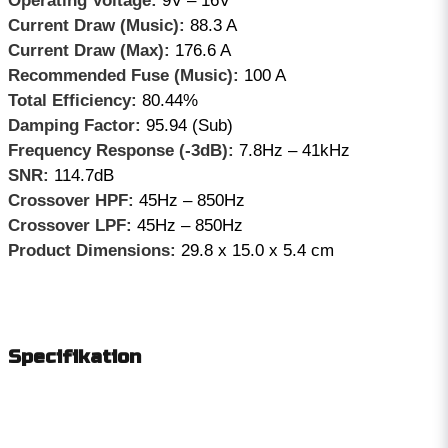
Operating Voltage:
9V – 16V
Current Draw (Music):
88.3 A
Current Draw (Max):
176.6 A
Recommended Fuse (Music):
100 A
Total Efficiency:
80.44%
Damping Factor:
95.94 (Sub)
Frequency Response (-3dB):
7.8Hz – 41kHz
SNR:
114.7dB
Crossover HPF:
45Hz – 850Hz
Crossover LPF:
45Hz – 850Hz
Product Dimensions:
29.8 x 15.0 x 5.4 cm
Specifikation