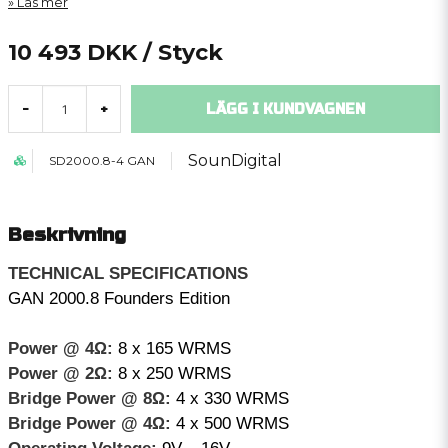
Läs mer
10 493 DKK
/ Styck
LÄGG I KUNDVAGNEN
-
+
SounDigital
SD2000.8-4 GAN
Beskrivning
TECHNICAL SPECIFICATIONS
GAN 2000.8 Founders Edition
Power @ 4Ω:
8 x 165 WRMS
Power @ 2Ω:
8 x 250 WRMS
Bridge Power @ 8Ω:
4 x 330 WRMS
Bridge Power @ 4Ω:
4 x 500 WRMS