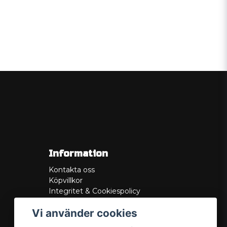
Information
Kontakta oss
Köpvillkor
Integritet & Cookiespolicy
Retur
Vi använder cookies
Service/Garanti
Felsökningsguider