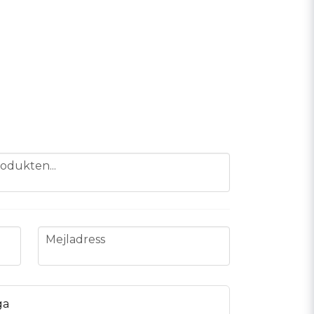
odukten...
email
Mejladress
ga