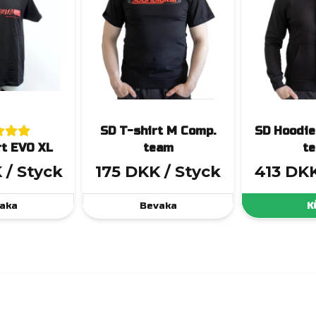
SD T-shirt M Comp.
SD Hoodie
rt EVO XL
team
t
K
/ Styck
175 DKK
/ Styck
413 DK
aka
Bevaka
K