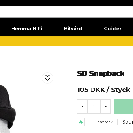
Hemma HiFi
Bilvård
Guider
SD Snapback
105 DKK
/ Styck
-
+
Soun
SD Snapback