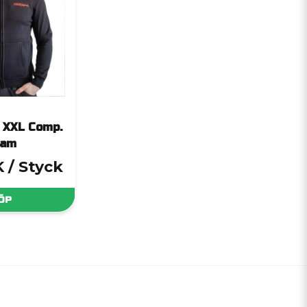
 XXL Comp.
eam
K
/ Styck
ÖP