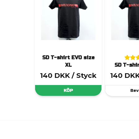
SD T-shirt EVO size
XL
SD T-shi
140 DKK
/ Styck
140 DK
KÖP
Bev