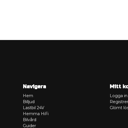
Navigera
Mitt k
Hem
Logga in
Billjud
Registrer
Lastbil 24V
Glömt lö
Hemma HiFi
Bilvård
Guider