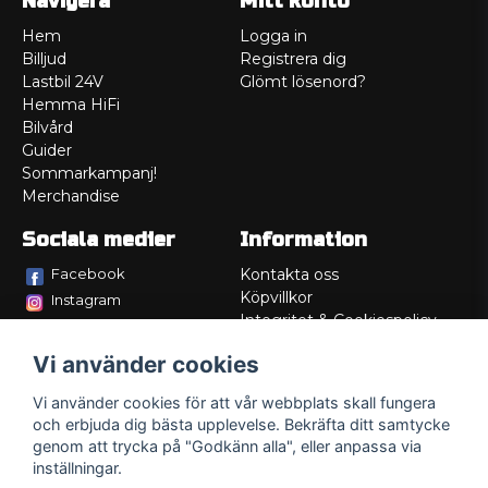
Navigera
Mitt konto
Hem
Logga in
Billjud
Registrera dig
Lastbil 24V
Glömt lösenord?
Hemma HiFi
Bilvård
Guider
Sommarkampanj!
Merchandise
Sociala medier
Information
Facebook
Kontakta oss
Köpvillkor
Instagram
Integritet & Cookiespolicy
TikTok
Retur
Vi använder cookies
Service/Garanti
Felsökningsguider
Vi använder cookies för att vår webbplats skall fungera
Lådritning
och erbjuda dig bästa upplevelse. Bekräfta ditt samtycke
Om oss
genom att trycka på "Godkänn alla", eller anpassa via
inställningar.