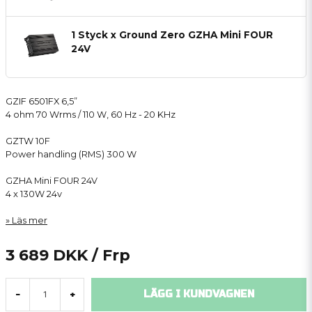
1 Styck x Ground Zero GZHA Mini FOUR
24V
GZIF 6501FX 6,5”
4 ohm 70 Wrms / 110 W, 60 Hz - 20 KHz
GZTW 10F
Power handling (RMS) 300 W
GZHA Mini FOUR 24V
4 x 130W 24v
Läs mer
3 689 DKK
/ Frp
LÄGG I KUNDVAGNEN
-
+