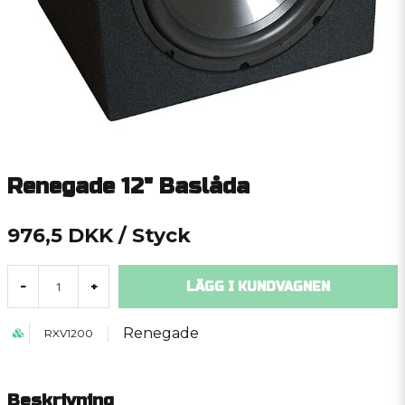
Renegade 12" Baslåda
976,5 DKK
/ Styck
LÄGG I KUNDVAGNEN
-
+
Renegade
RXV1200
Beskrivning