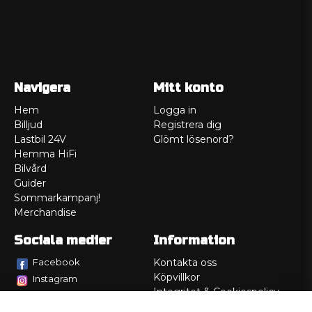
Navigera
Mitt konto
Hem
Logga in
Billjud
Registrera dig
Lastbil 24V
Glömt lösenord?
Hemma HiFi
Bilvård
Guider
Sommarkampanj!
Merchandise
Sociala medier
Information
Facebook
Kontakta oss
Köpvillkor
Instagram
Integritet & Cookiespolicy
TikTok
Retur