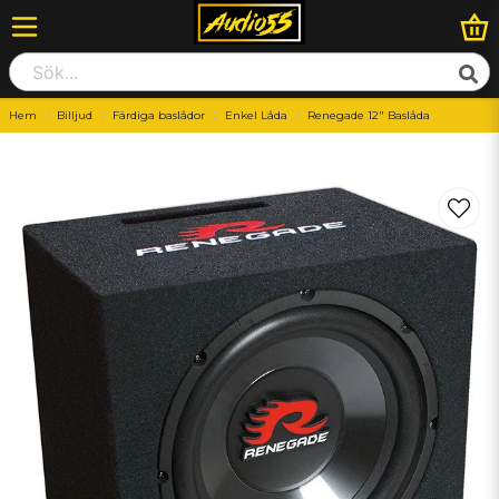
Hem
Billjud
Färdiga baslådor
Enkel Låda
Renegade 12" Baslåda