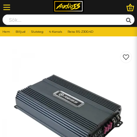
Hem
Billjud
Slutsteg
4-Kanals
Reiss RS-Z300.4D