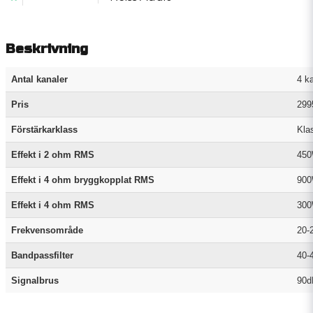
Beskrivning
Antal kanaler
4 k
Pris
299
Förstärkarklass
Kla
Effekt i 2 ohm RMS
450
Effekt i 4 ohm bryggkopplat RMS
900
Effekt i 4 ohm RMS
300
Frekvensområde
20-
Bandpassfilter
40-
Signalbrus
90d