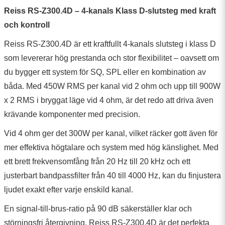
Reiss RS-Z300.4D – 4-kanals Klass D-slutsteg med kraft
och kontroll
Reiss RS-Z300.4D är ett kraftfullt 4-kanals slutsteg i klass D
som levererar hög prestanda och stor flexibilitet – oavsett om
du bygger ett system för SQ, SPL eller en kombination av
båda. Med 450W RMS per kanal vid 2 ohm och upp till 900W
x 2 RMS i bryggat läge vid 4 ohm, är det redo att driva även
krävande komponenter med precision.
Vid 4 ohm ger det 300W per kanal, vilket räcker gott även för
mer effektiva högtalare och system med hög känslighet. Med
ett brett frekvensomfång från 20 Hz till 20 kHz och ett
justerbart bandpassfilter från 40 till 4000 Hz, kan du finjustera
ljudet exakt efter varje enskild kanal.
En signal-till-brus-ratio på 90 dB säkerställer klar och
störningsfri återgivning. Reiss RS-Z300.4D är det perfekta