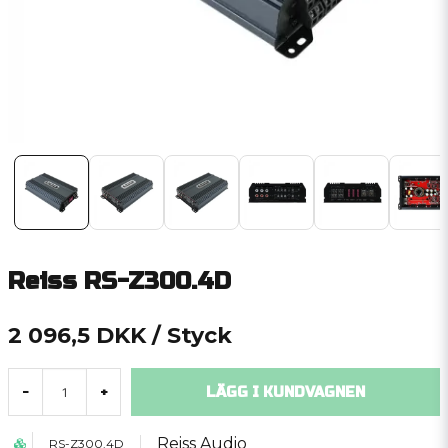
Reiss RS-Z300.4D
2 096,5 DKK
/ Styck
LÄGG I KUNDVAGNEN
-
+
Reiss Audio
RS-Z300.4D