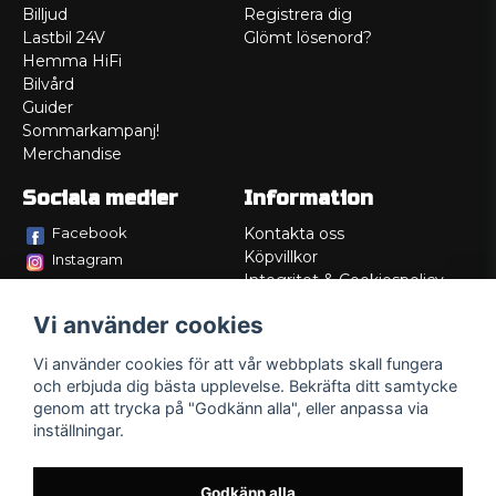
Billjud
Registrera dig
Lastbil 24V
Glömt lösenord?
Hemma HiFi
Bilvård
Guider
Sommarkampanj!
Merchandise
Sociala medier
Information
Facebook
Kontakta oss
Köpvillkor
Instagram
Integritet & Cookiespolicy
TikTok
Retur
Vi använder cookies
Service/Garanti
Felsökningsguider
Vi använder cookies för att vår webbplats skall fungera
Lådritning
och erbjuda dig bästa upplevelse. Bekräfta ditt samtycke
Om oss
genom att trycka på "Godkänn alla", eller anpassa via
inställningar.
Godkänn alla