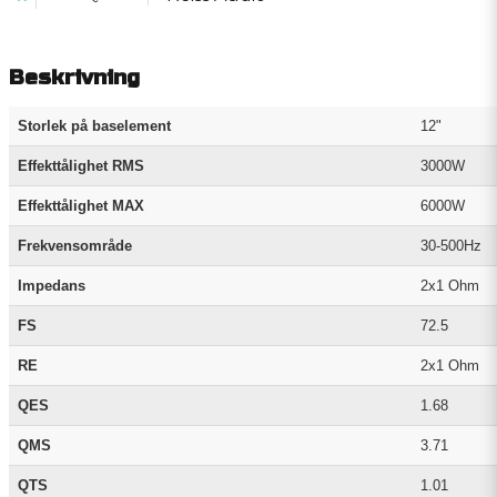
Beskrivning
Storlek på baselement
12"
Effekttålighet RMS
3000W
Effekttålighet MAX
6000W
Frekvensområde
30-500Hz
Impedans
2x1 Ohm
FS
72.5
RE
2x1 Ohm
QES
1.68
QMS
3.71
QTS
1.01