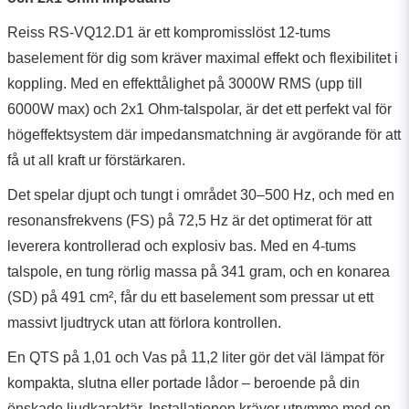
Reiss RS-VQ12.D1 är ett kompromisslöst 12-tums
baselement för dig som kräver maximal effekt och flexibilitet i
koppling. Med en effekttålighet på 3000W RMS (upp till
6000W max) och 2x1 Ohm-talspolar, är det ett perfekt val för
högeffektsystem där impedansmatchning är avgörande för att
få ut all kraft ur förstärkaren.
Det spelar djupt och tungt i området 30–500 Hz, och med en
resonansfrekvens (FS) på 72,5 Hz är det optimerat för att
leverera kontrollerad och explosiv bas. Med en 4-tums
talspole, en tung rörlig massa på 341 gram, och en konarea
(SD) på 491 cm², får du ett baselement som pressar ut ett
massivt ljudtryck utan att förlora kontrollen.
En QTS på 1,01 och Vas på 11,2 liter gör det väl lämpat för
kompakta, slutna eller portade lådor – beroende på din
önskade ljudkaraktär. Installationen kräver utrymme med en