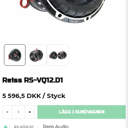
Reiss RS-VQ12.D1
5 596,5 DKK
/ Styck
LÄGG I KUNDVAGNEN
-
+
Reiss Audio
RS-VQ12.D1