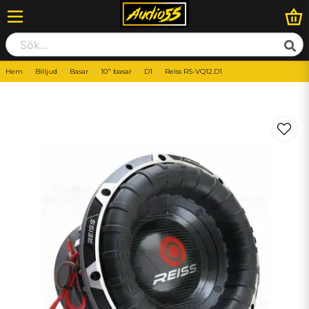
Hem
Billjud
Basar
10" basar
D1
Reiss RS-VQ12.D1