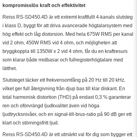
kompromisslös kraft och effektivitet
Reiss RS-SD450.4D är ett extremt kraftfullt 4-kanals slutsteg
i klass D, byggt för att driva avancerade högtalarsystem med
hög effekt och låg distorsion. Med hela 675W RMS per kanal
vid 2 ohm, 450W RMS vid 4 ohm, och möjligheten att
bryggkoppla till 1350W x 2 vid 4 ohm, får du en kraftresurs
som klarar både midbasar och fullregisterhögtalare med
lätthet.
Slutsteget täcker ett frekvensomfång på 20 Hz till 20 kHz,
vilket ger full återgivning från djup bas till klar diskant. En
total harmonisk distortion (THD) på endast 0,3 % garanterar
ren och oförvrängd ljudkvalitet även vid höga
ljudtrycksnivåer, och en signal-till-brus-ratio på 90 dB ger ett
klart och störningsfritt ljud.
Reiss RS-SD450.4D är ett utmärkt val för dig som bygger ett