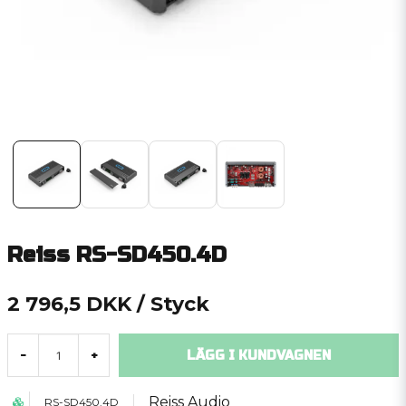
Reiss RS-SD450.4D
2 796,5 DKK
/ Styck
LÄGG I KUNDVAGNEN
-
+
Reiss Audio
RS-SD450.4D