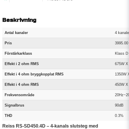
Beskrivning
Antal kanaler
4 kanale
Pris
3995.00
Förstärkarklass
Klass D
Effekt i 2 ohm RMS
675W X
Effekt i 4 ohm bryggkopplat RMS
1350W 
Effekt i 4 ohm RMS
450W X
Frekvensområde
20Hz~2
Signalbrus
90dB
THD
0.3%
Reiss RS-SD450.4D – 4-kanals slutsteg med