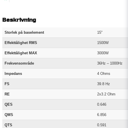
Beskrivning
Storlek på baselement
15"
Effekttålighet RMS
1500W
Effekttålighet MAX
3000W
Frekvensområde
36Hz – 1000Hz
Impedans
4 Ohms
FS
39.8 Hz
RE
2x3.2 Ohm
QES
0.646
QMS
6.856
QTS
0.591