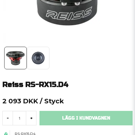
Reiss RS-RX15.D4
2 093 DKK
/ Styck
LÄGG I KUNDVAGNEN
-
+
RS-RX15.D4