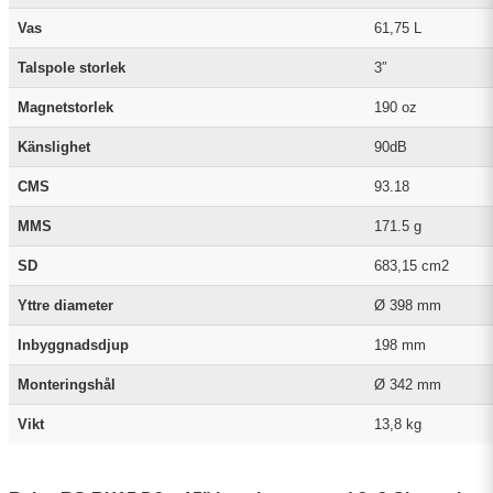
Vas
61,75 L
Talspole storlek
3″
Magnetstorlek
190 oz
Känslighet
90dB
CMS
93.18
MMS
171.5 g
SD
683,15 cm2
Yttre diameter
Ø 398 mm
Inbyggnadsdjup
198 mm
Monteringshål
Ø 342 mm
Vikt
13,8 kg