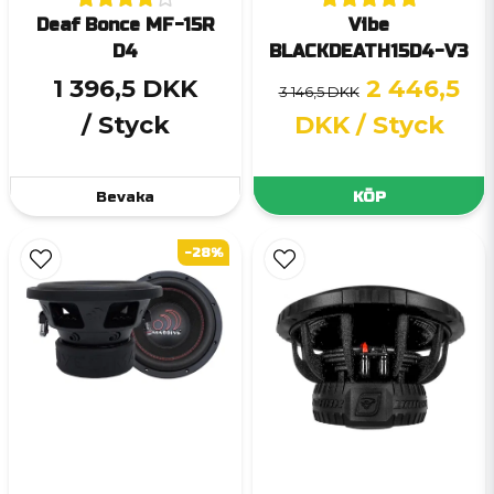
Deaf Bonce MF-15R
Vibe
D4
BLACKDEATH15D4-V3
1 396,5 DKK
2 446,5
3 146,5 DKK
/ Styck
DKK
/ Styck
Bevaka
KÖP
-28%