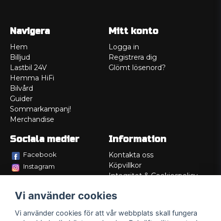
Navigera
Mitt konto
Hem
Logga in
Billjud
Registrera dig
Lastbil 24V
Glömt lösenord?
Hemma HiFi
Bilvård
Guider
Sommarkampanj!
Merchandise
Sociala medier
Information
Facebook
Kontakta oss
Köpvillkor
Instagram
Integritet & Cookiespolicy
TikTok
Retur
Vi använder cookies
Service/Garanti
Felsökningsguider
Vi använder cookies för att vår webbplats skall fungera
Lådritning