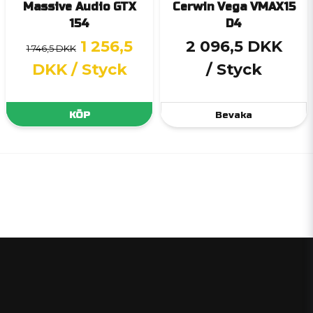
Massive Audio GTX
Cerwin Vega VMAX15
154
D4
1 256,5
2 096,5 DKK
1 746,5 DKK
DKK
/ Styck
/ Styck
KÖP
Bevaka