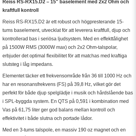
Reiss RS-RX15.D2 – 15" baselement med 2x2 Ohm och
kraftfull kontroll
Reiss RS-RX15.D2 är ett robust och högpresterande 15-
tums baselement, utvecklat för att leverera kraftfull, djup och
kontrollerad bas i seriösa ljudsystem. Med en effekttålighet
på 1500W RMS (3000W max) och 2x2 Ohm-talspolar,
erbjuder det optimal flexibilitet för att matchas med kraftiga
slutsteg i låg impedans.
Elementet täcker ett frekvensområde från 36 till 1000 Hz och
har en resonansfrekvens (FS) på 39,8 Hz, vilket gör det
perfekt för både djup spelglädje i musik och hårdslående bas
i SPL-byggda system. En QTS på 0,591 i kombination med
Vas på 61,75 liter ger god balans mellan kontroll och
effektivitet i både slutna och portade lådor.
Med en 3-tums talspole, en massiv 190 oz magnet och en