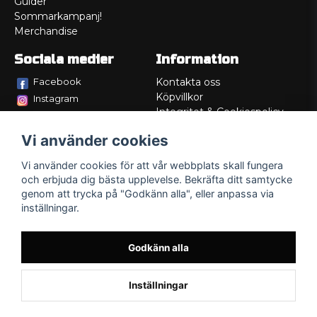
Guider
Sommarkampanj!
Merchandise
Sociala medier
Information
Facebook
Kontakta oss
Köpvillkor
Instagram
Integritet & Cookiespolicy
TikTok
Retur
Vi använder cookies
Service/Garanti
Felsökningsguider
Vi använder cookies för att vår webbplats skall fungera
Lådritning
och erbjuda dig bästa upplevelse. Bekräfta ditt samtycke
Om oss
genom att trycka på "Godkänn alla", eller anpassa via
inställningar.
Godkänn alla
Inställningar
Powered by Nyehandel AB