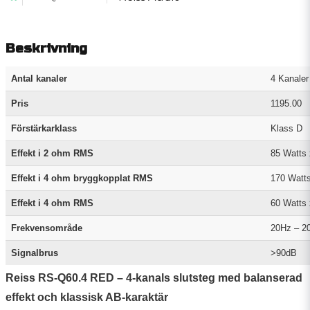
Beskrivning
Antal kanaler
4 Kanaler
Pris
1195.00
Förstärkarklass
Klass D
Effekt i 2 ohm RMS
85 Watts 
Effekt i 4 ohm bryggkopplat RMS
170 Watts
Effekt i 4 ohm RMS
60 Watts 
Frekvensområde
20Hz – 2
Signalbrus
>90dB
Reiss RS-Q60.4 RED – 4-kanals slutsteg med balanserad
effekt och klassisk AB-karaktär