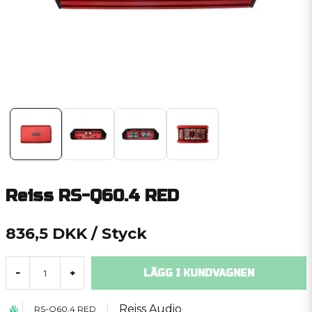
Reiss RS-Q60.4 RED
836,5 DKK
/ Styck
LÄGG I KUNDVAGNEN
-
+
Reiss Audio
RS-Q60.4 RED