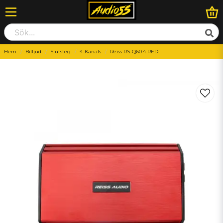
Hem
Billjud
Slutsteg
4-Kanals
Reiss RS-Q60.4 RED