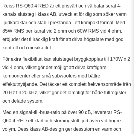
Reiss RS-Q60.4 RED är ett prisvärt och välbalanserat 4-
kanals slutsteg i klass AB, utvecklat för dig som söker varm
ljudkaraktär och stabil prestanda i ett kompakt format. Med
85W RMS per kanal vid 2 ohm och 60W RMS vid 4 ohm,
erbjuder det tillräcklig kraft för att driva högtalare med god
kontroll och musikalitet.
För extra flexibilitet kan slutsteget bryggkopplas till 170W x 2
vid 4 ohm, vilket gör det möjligt att driva kraftigare
komponenter eller små subwoofers med bättre
effektutnyttjande. Det täcker ett komplett frekvensområde från
20 Hz till 20 kHz, vilket gör det lämpligt för både fullregister
och delade system.
Med en signal-till-brus-ratio på över 90 dB, levererar RS-
Q60.4 RED ett klart och störningsfritt ljud även vid högre
volym. Dess klass AB-design ger dessutom en varm och