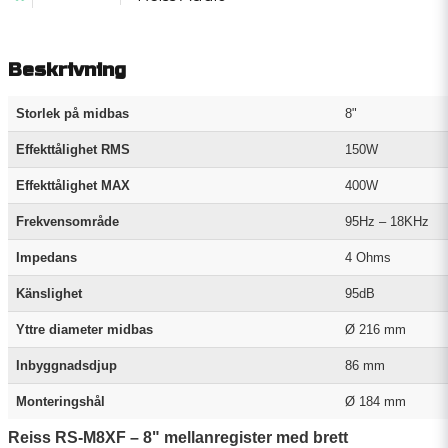
Beskrivning
Storlek på midbas
8"
Effekttålighet RMS
150W
Effekttålighet MAX
400W
Frekvensområde
95Hz – 18KHz
Impedans
4 Ohms
Känslighet
95dB
Yttre diameter midbas
Ø 216 mm
Inbyggnadsdjup
86 mm
Monteringshål
Ø 184 mm
Reiss RS-M8XF – 8" mellanregister med brett