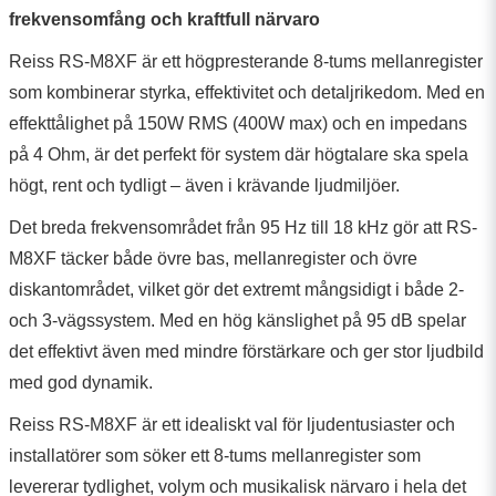
frekvensomfång och kraftfull närvaro
Reiss RS-M8XF är ett högpresterande 8-tums mellanregister
som kombinerar styrka, effektivitet och detaljrikedom. Med en
effekttålighet på 150W RMS (400W max) och en impedans
på 4 Ohm, är det perfekt för system där högtalare ska spela
högt, rent och tydligt – även i krävande ljudmiljöer.
Det breda frekvensområdet från 95 Hz till 18 kHz gör att RS-
M8XF täcker både övre bas, mellanregister och övre
diskantområdet, vilket gör det extremt mångsidigt i både 2-
och 3-vägssystem. Med en hög känslighet på 95 dB spelar
det effektivt även med mindre förstärkare och ger stor ljudbild
med god dynamik.
Reiss RS-M8XF är ett idealiskt val för ljudentusiaster och
installatörer som söker ett 8-tums mellanregister som
levererar tydlighet, volym och musikalisk närvaro i hela det