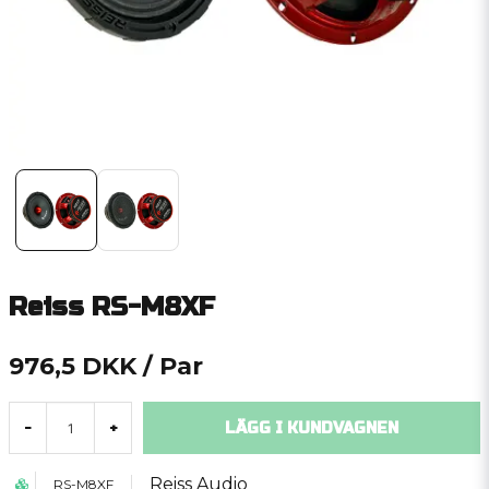
Reiss RS-M8XF
976,5 DKK
/ Par
LÄGG I KUNDVAGNEN
-
+
Reiss Audio
RS-M8XF