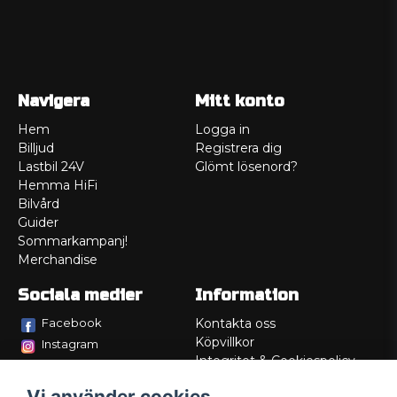
Navigera
Mitt konto
Hem
Logga in
Billjud
Registrera dig
Lastbil 24V
Glömt lösenord?
Hemma HiFi
Bilvård
Guider
Sommarkampanj!
Merchandise
Sociala medier
Information
Facebook
Kontakta oss
Köpvillkor
Instagram
Integritet & Cookiespolicy
TikTok
Retur
Vi använder cookies