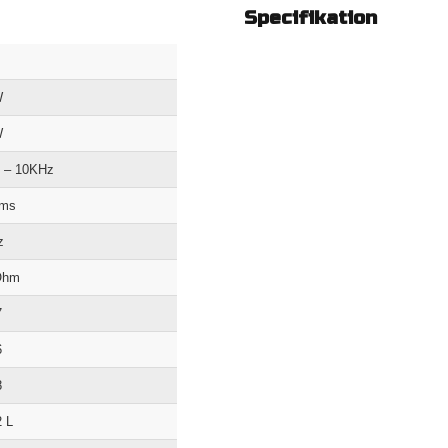
Specifikation
W
W
 – 10KHz
hms
z
Ohm
7
6
8
2 L