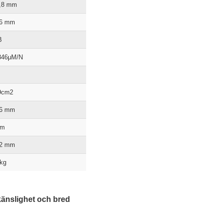
,8 mm
56 mm
B
846μM/N
9cm2
66 mm
mm
32 mm
 kg
änslighet och bred