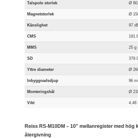
Talspole storlek
Ø 80
Magnetstorlek
Ø 1
Känslighet
97 d
CMS
191.
MMS
25 g
SD
379.
Yttre diameter
Ø 2
Inbyggnadsdjup
96 
Monteringshål
Ø 2
Vikt
4,48
Reiss RS-M10DM – 10" mellanregister med hög k
återgivning