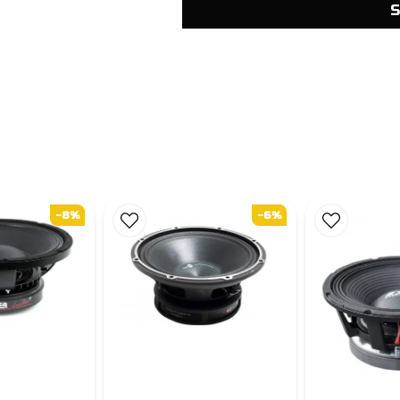
S
-8%
-6%