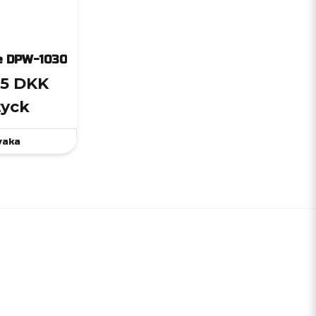
e DPW-1030
,5 DKK
tyck
vaka