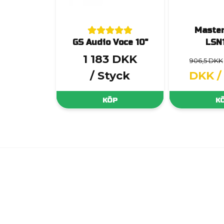
Master
GS Audio Voce 10"
LSN
1 183 DKK
906,5 DKK
/ Styck
DKK
/
KÖP
K