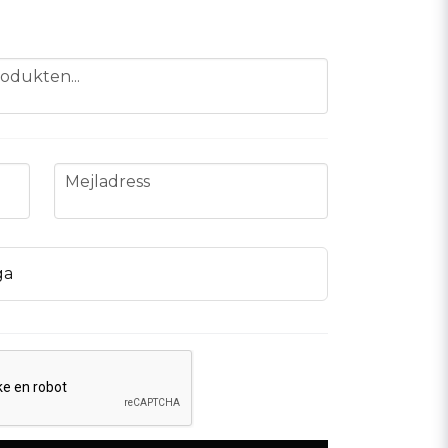
odukten...
email
Mejladress
ga