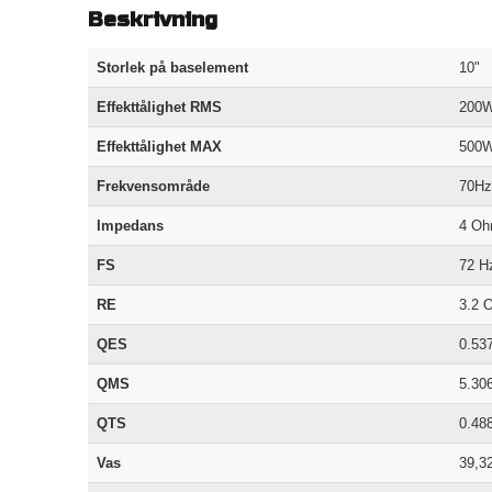
Beskrivning
Storlek på baselement
10"
Effekttålighet RMS
200
Effekttålighet MAX
500
Frekvensområde
70Hz
Impedans
4 O
FS
72 H
RE
3.2 
QES
0.53
QMS
5.30
QTS
0.48
Vas
39,3