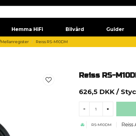
Hemma HiFi
Bilvård
Guider
/Mellanregister
Reiss RS-M10DM
Reiss RS-M10
626,5 DKK
/ Sty
-
+
Reiss
RS-M10DM