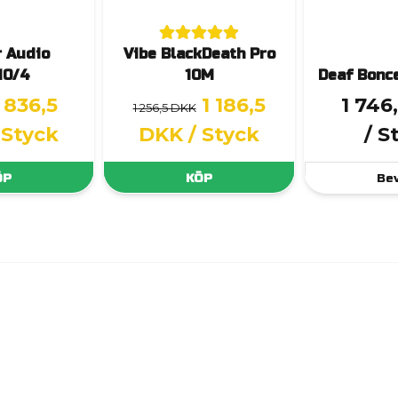
 Audio
Vibe BlackDeath Pro
10/4
10M
Deaf Bonc
836,5
1 186,5
1 746
1 256,5 DKK
 Styck
DKK
/ Styck
/ S
ÖP
KÖP
Be