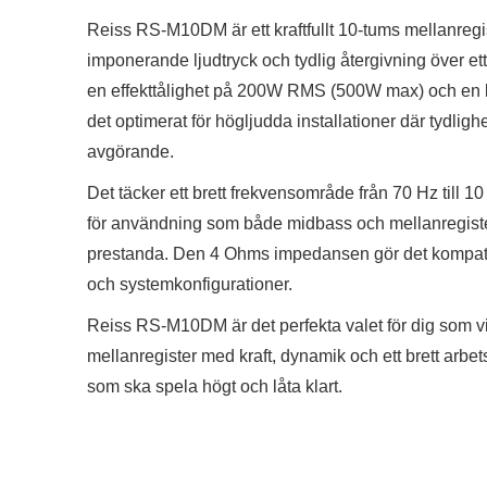
Reiss RS-M10DM är ett kraftfullt 10-tums mellanregi
imponerande ljudtryck och tydlig återgivning över e
en effekttålighet på 200W RMS (500W max) och en k
det optimerat för högljudda installationer där tydlig
avgörande.
Det täcker ett brett frekvensområde från 70 Hz till 10 
för användning som både midbass och mellanregist
prestanda. Den 4 Ohms impedansen gör det kompatib
och systemkonfigurationer.
Reiss RS-M10DM är det perfekta valet för dig som vill 
mellanregister med kraft, dynamik och ett brett arbe
som ska spela högt och låta klart.