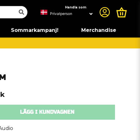
Handla som
Sommarkampanj!
Merchandise
DM
ck
LÄGG I KUNDVAGNEN
 Audio