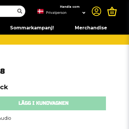
Handla som
Sommarkampanj!
Merchandise
P8
yck
LÄGG I KUNDVAGNEN
Audio