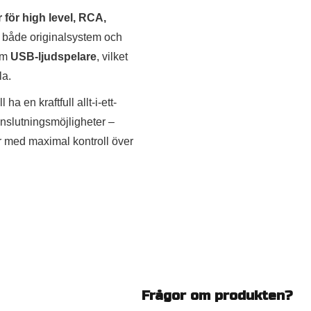
 för high level, RCA,
d både originalsystem och
om
USB-ljudspelare
, vilket
la.
 ha en kraftfull allt-i-ett-
anslutningsmöjligheter –
er med maximal kontroll över
Frågor om produkten?