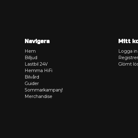
Navigera
Mitt k
Hem
Logga in
Billjud
Registrer
Lastbil 24V
Glömt lö
Hemma HiFi
Bilvård
Guider
Sommarkampanj!
Merchandise