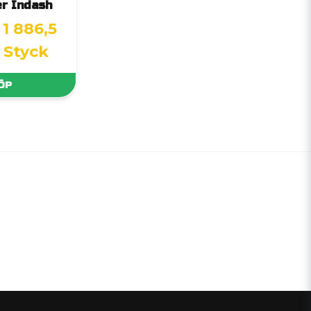
er Indash
1 886,5
/ Styck
ÖP