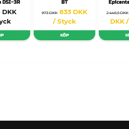
o DSI-3R
BT
Epicent
3 DKK
833 DKK
973 DKK
2 446,5 DKK
tyck
/ Styck
DKK
ÖP
KÖP
K