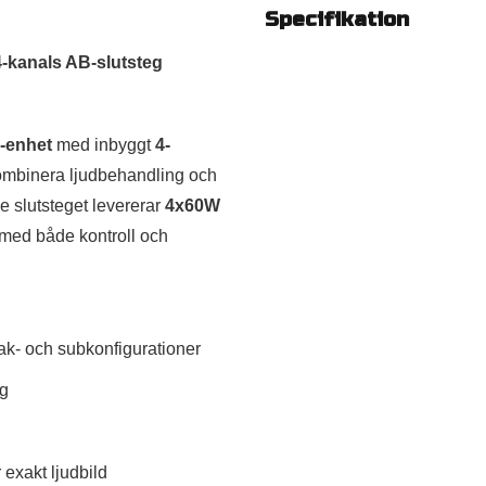
Specifikation
4-kanals AB-slutsteg
-enhet
med inbyggt
4-
 kombinera ljudbehandling och
e slutsteget levererar
4x60W
re med både kontroll och
 bak- och subkonfigurationer
ng
r exakt ljudbild