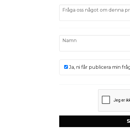
question
Fråga oss något om denna pr
name
Namn
Ja, ni får publicera min frå
S