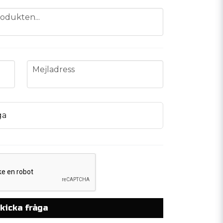
odukten...
email
Mejladress
ga
kicka fråga