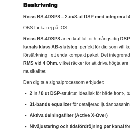
Beskrivning
Reiss RS-4DSP8 – 2-in/8-ut DSP med integrerat 
OBS funkar ej på IOS
Reiss RS-4DSP8
är en kraftfull och mångsidig
DSP
kanals klass AB-slutsteg
, perfekt för dig som vill
förstärkning i ett enda kompakt paket. Det integrerad
RMS vid 4 Ohm
, vilket räcker för att driva högtala
musikalitet.
Den digitala signalprocessorn erbjuder:
2 in / 8 ut DSP
-struktur, idealisk för både front-,
31-bands equalizer
för detaljerad ljudanpassni
Aktiva delningsfilter (Active X-Over)
Nivåjustering och tidsfördröjning per kanal
fö