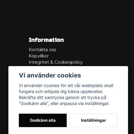
Information
Kontakta oss
Köpvillkor
Integritet & Cookiespolicy
Retur
Vi använder cookies
Service/Garanti
Felsökningsguider
Vi använder cookies för att vår webbplats skall
Lådritning
fungera och erbjuda dig bästa upplevelse.
Om oss
Bekräfta ditt samtycke genom att trycka på
"Godkänn alla", eller anpassa via inställningar.
Godkänn alla
Inställningar