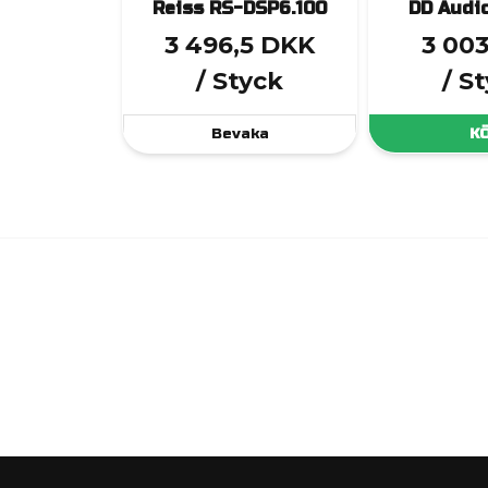
Reiss RS-DSP6.100
DD Audi
3 496,5 DKK
3 00
/ Styck
/ S
Bevaka
K