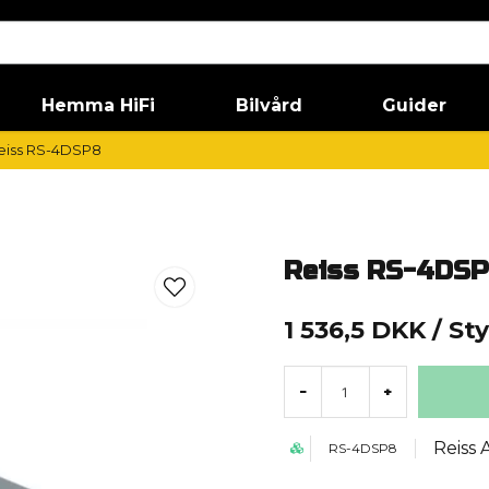
Hemma HiFi
Bilvård
Guider
eiss RS-4DSP8
Reiss RS-4DS
1 536,5 DKK
/ St
-
+
Reiss 
RS-4DSP8