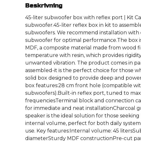
Beskrivning
45-liter subwoofer box with reflex port | Kit C
subwoofer.45-liter reflex box in kit to assembl
subwoofers. We recommend installation with o
subwoofer for optimal performance.The box is
MDF, a composite material made from wood fi
temperature with resin, which provides rigidity
unwanted vibration. The product comes in pa
assembled-it is the perfect choice for those 
solid box designed to provide deep and powe
box features:28 cm front hole (compatible wit
subwoofers).Built-in reflex port, tuned to max
frequenciesTerminal block and connection ca
for immediate and neat installationCharcoal g
speaker is the ideal solution for those seekin
internal volume, perfect for both daily syst
use. Key features:Internal volume: 45 litersS
diameterSturdy MDF constructionPre-cut pan