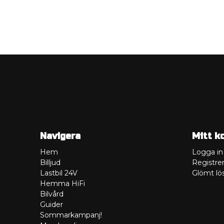
Navigera
Mitt k
Hem
Logga in
Billjud
Registrer
Lastbil 24V
Glömt lö
Hemma HiFi
Bilvård
Guider
Sommarkampanj!