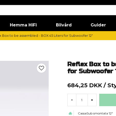
Hemma HiFi
Bilvård
Guider
x Box to be assembled - BOX 45 Liters for Subwoofer 12"
Reflex Box to 
for Subwoofer 
684,25 DKK
/ St
-
+
CassaSub smontata 12"