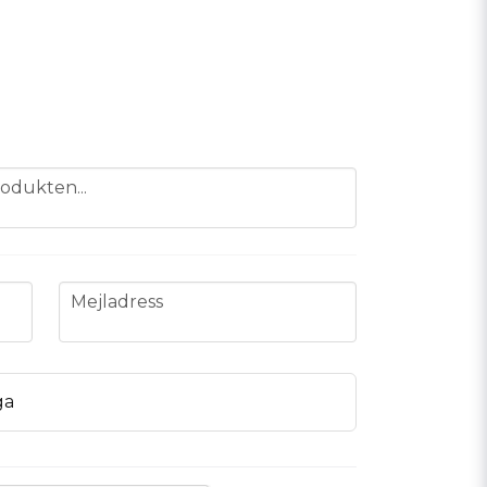
odukten...
email
Mejladress
ga