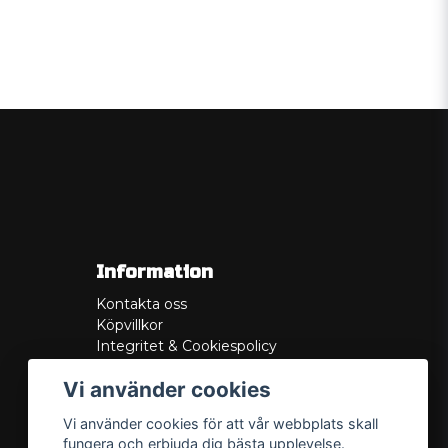
Information
Kontakta oss
Köpvillkor
Integritet & Cookiespolicy
Retur
Vi använder cookies
Service/Garanti
Felsökningsguider
Vi använder cookies för att vår webbplats skall
Lådritning
fungera och erbjuda dig bästa upplevelse.