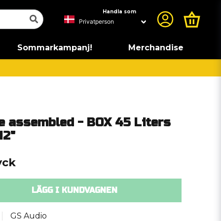
Handla som
Sommarkampanj!
Merchandise
be assembled - BOX 45 Liters
12"
yck
LÄGG I KUNDVAGNEN
GS Audio