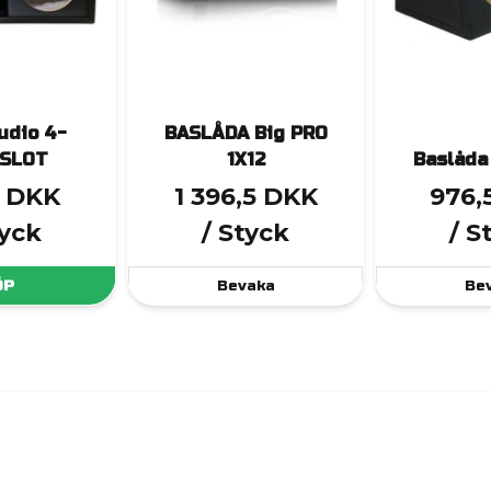
udio 4-
BASLÅDA Big PRO
2SLOT
1X12
Baslåda
3 DKK
1 396,5 DKK
976,
tyck
/ Styck
/ S
ÖP
Bevaka
Be