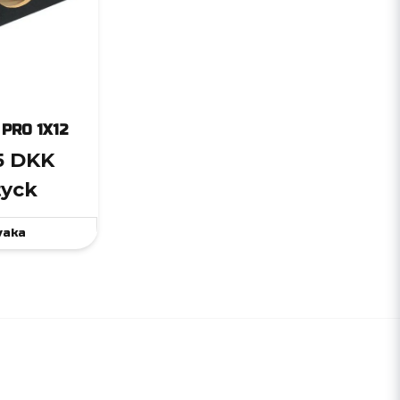
 PRO 1X12
5 DKK
tyck
vaka