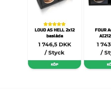
LOUD AS HELL 2x12
FOUR A
baslåda
AI21
1 746,5 DKK
1 74
/ Styck
/ S
KÖP
K