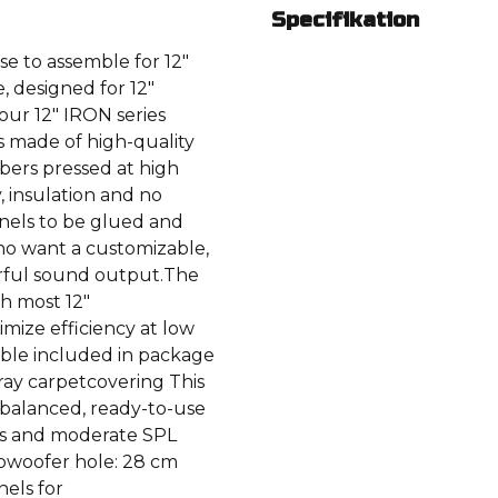
Specifikation
ase to assemble for 12"
e, designed for 12"
ur 12" IRON series
 made of high-quality
bers pressed at high
, insulation and no
nels to be glued and
who want a customizable,
rful sound output.The
h most 12"
imize efficiency at low
ble included in package
ray carpetcovering This
g balanced, ready-to-use
ems and moderate SPL
ubwoofer hole: 28 cm
els for