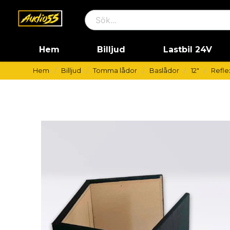
Hem
Billjud
Lastbil 24V
Hem
Billjud
Tomma lådor
Baslådor
12"
Refle