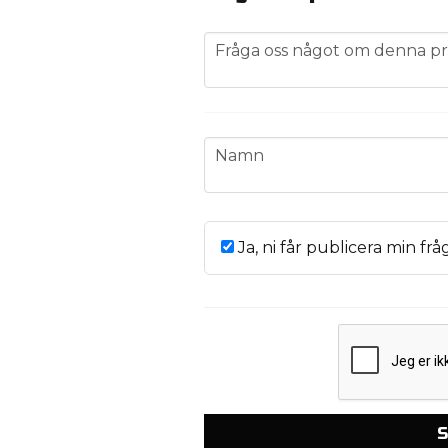
question
Fråga oss något om denna pr
name
Namn
Ja, ni får publicera min frå
S