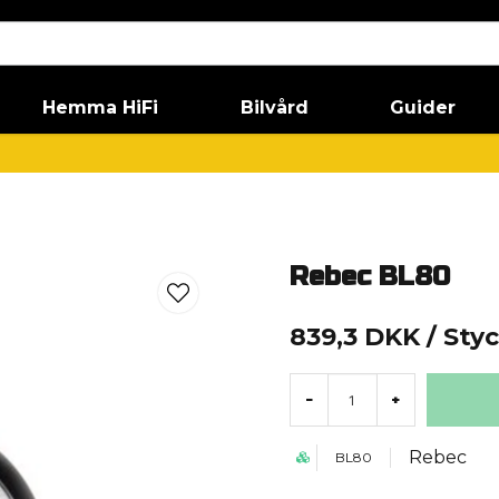
Hemma HiFi
Bilvård
Guider
Rebec BL80
839,3 DKK
/ Sty
-
+
Rebec
BL80