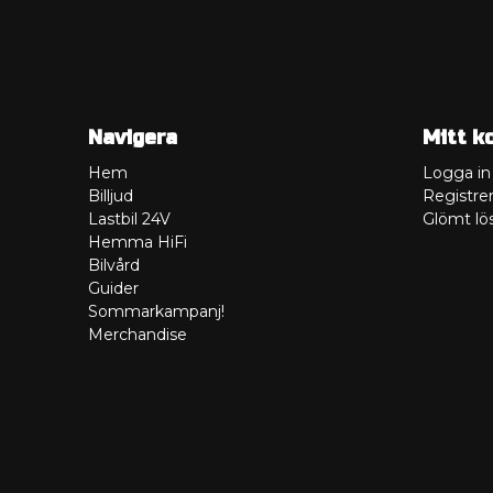
Navigera
Mitt k
Hem
Logga in
Billjud
Registrer
Lastbil 24V
Glömt lö
Hemma HiFi
Bilvård
Guider
Sommarkampanj!
Merchandise