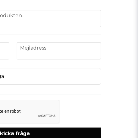
odukten...
email
Mejladress
ga
kicka fråga