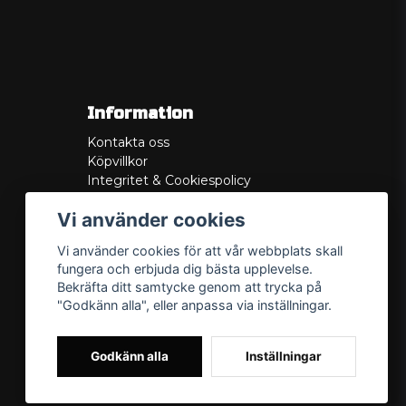
Information
Kontakta oss
Köpvillkor
Integritet & Cookiespolicy
Retur
Vi använder cookies
Service/Garanti
Felsökningsguider
Vi använder cookies för att vår webbplats skall
Lådritning
fungera och erbjuda dig bästa upplevelse.
Om oss
Bekräfta ditt samtycke genom att trycka på
"Godkänn alla", eller anpassa via inställningar.
Godkänn alla
Inställningar