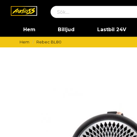
Hem
Billjud
Lastbil 24V
Hem
Rebec BL80