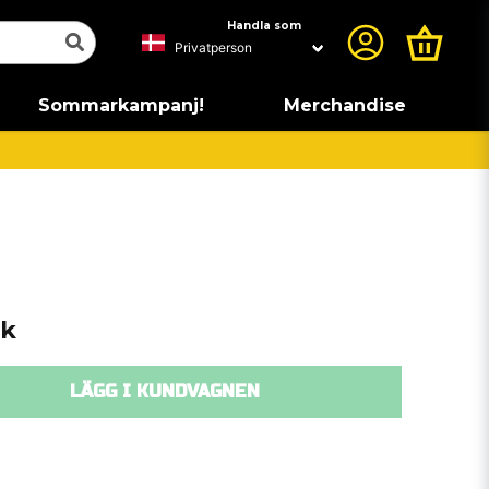
Handla som
Sommarkampanj!
Merchandise
ck
LÄGG I KUNDVAGNEN