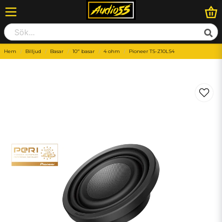
Hem
Billjud
Basar
10" basar
4 ohm
Pioneer TS-Z10LS4