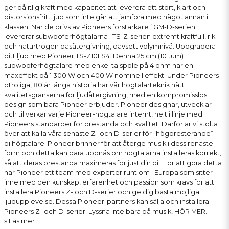
ger pålitlig kraft med kapacitet att leverera ett stort, klart och
distorsionsfritt ljud som inte går att jämföra med något annan i
klassen. När de drivs av Pioneers förstärkare i GM-D-serien
levererar subwooferhögtalarna i TS-Z-serien extremt kraftfull, rik
och naturtrogen basåtergivning, oavsett volymnivå. Uppgradera
ditt ljud med Pioneer TS-Z10LS4. Denna 25 cm (10 tum)
subwooferhögtalare med enkel talspole på 4 ohm har en
maxeffekt på 1 300 W och 400 W nominell effekt. Under Pioneers
otroliga, 80 år långa historia har vår högtalarteknik nått
kvalitetsgränserna för ljudåtergivning, med en kompromisslös
design som bara Pioneer erbjuder. Pioneer designar, utvecklar
och tillverkar varje Pioneer-högtalare internt, helt i linje med
Pioneers standarder för prestanda och kvalitet. Därför är vi stolta
över att kalla våra senaste Z- och D-serier för ”högpresterande”
bilhögtalare. Pioneer brinner för att återge musik i dess renaste
form och detta kan bara uppnås om högtalarna installeras korrekt,
så att deras prestanda maximeras för just din bil. För att göra detta
har Pioneer ett team med experter runt om i Europa som sitter
inne med den kunskap, erfarenhet och passion som krävs för att
installera Pioneers Z- och D-serier och ge dig bästa möjliga
ljudupplevelse. Dessa Pioneer-partners kan sälja och installera
Pioneers Z- och D-serier. Lyssna inte bara på musik, HÖR MER.
Läs mer