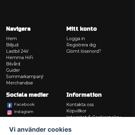
Navigera
Mitt konto
Hem
Logga in
Billjud
Registrera dig
Lastbil 24V
Glömt lösenord?
Hemma HiFi
Bilvård
Guider
Sommarkampanj!
Merchandise
Sociala medier
Information
Facebook
Kontakta oss
Köpvillkor
Instagram
Integritet & Cookiespolicy
TikTok
Retur
Vi använder cookies
Service/Garanti