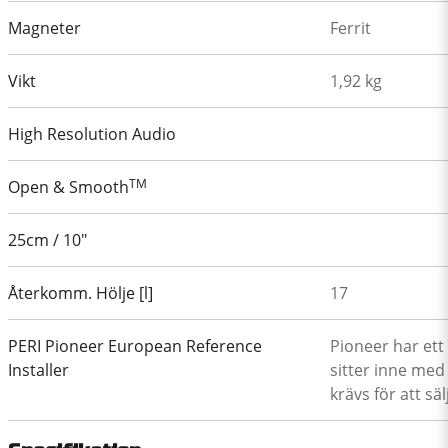
Magneter
Ferrit
Vikt
1,92 kg
High Resolution Audio
TM
Open & Smooth
25cm / 10"
Återkomm. Hölje [l]
17
PERI Pioneer European Reference
Pioneer har et
Installer
sitter inne me
krävs för att sä