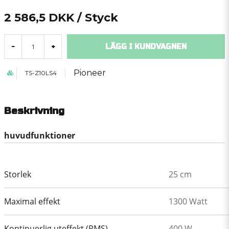
2 586,5 DKK
/ Styck
LÄGG I KUNDVAGNEN
-
+
Pioneer
TS-Z10LS4
Beskrivning
huvudfunktioner
Storlek
25 cm
Maximal effekt
1300 Watt
Kontinuerlig uteffekt (RMS)
400 W