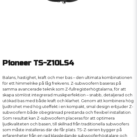
Pioneer TS-Z10LS4
Balans, hastighet, kraft och mer bas – den ultimata kombinationen
för ett himmelrike på låg frekvens. Z-subwoofern baseras på
samma avancerade teknik som Z-fullregisterhögtalarna, för att
skapa sömlöst integrerad musikperfektion – snabb, detaljerad och
utökad bas med både kraft och klarhet. Genom att kombinera hög
ljudtrohet med hög uteffekt i en kompakt, smal design erbjuder Z-
subwoofern både obegränsad prestanda och flexibel installation.
Som resultat kan Z-subwoofern placeras för att optimera
ljudkvaliteten och basen, till skillnad från traditionella subwoofers
som måste installeras där de får plats. TS-Z-serien bygger på
erfarenheter från en rad klassledande subwooferhögtalare och