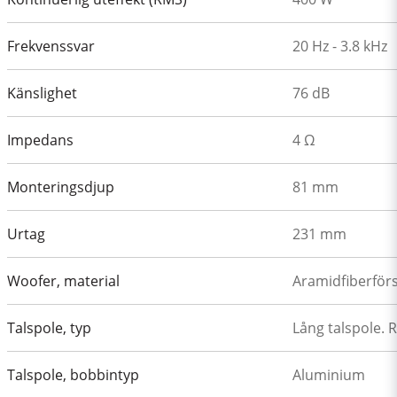
Frekvenssvar
20 Hz - 3.8 kHz
Känslighet
76 dB
Impedans
4 Ω
Monteringsdjup
81 mm
Urtag
231 mm
Woofer, material
Aramidfiberför
Talspole, typ
Lång talspole. 
Talspole, bobbintyp
Aluminium