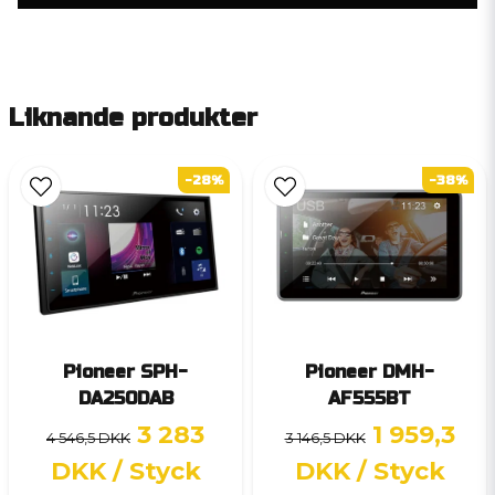
Liknande produkter
-28%
-38%
Pioneer SPH-
Pioneer DMH-
DA250DAB
AF555BT
3 283
1 959,3
4 546,5 DKK
3 146,5 DKK
DKK
/ Styck
DKK
/ Styck