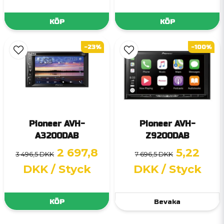
KÖP
KÖP
-23%
-100%
Pioneer AVH-
Pioneer AVH-
A3200DAB
Z9200DAB
2 697,8
5,22
3 496,5 DKK
7 696,5 DKK
DKK
/ Styck
DKK
/ Styck
KÖP
Bevaka