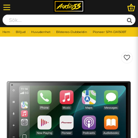
Hem
Billjud
Huvudenhet
Bilstereo-Dubbeldin
Pioneer SPH-DA150BT