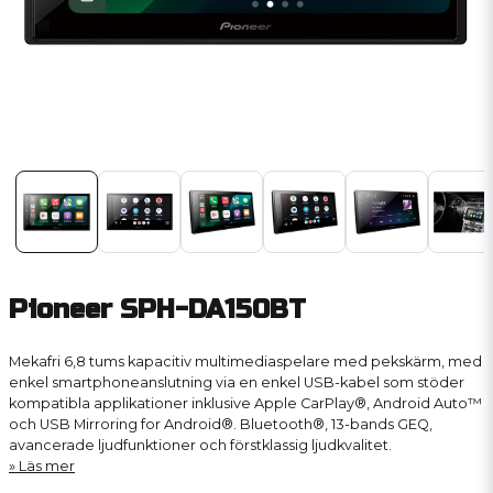
Pioneer SPH-DA150BT
Mekafri 6,8 tums kapacitiv multimediaspelare med pekskärm, med
enkel smartphoneanslutning via en enkel USB-kabel som stöder
kompatibla applikationer inklusive Apple CarPlay®, Android Auto™
och USB Mirroring for Android®. Bluetooth®, 13-bands GEQ,
avancerade ljudfunktioner och förstklassig ljudkvalitet.
Läs mer