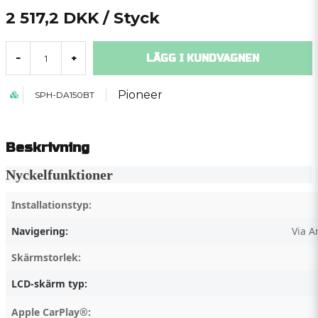
2 517,2 DKK
/ Styck
LÄGG I KUNDVAGNEN
-
+
Pioneer
SPH-DA150BT
Beskrivning
Nyckelfunktioner
Installationstyp:
Navigering:
Via A
Skärmstorlek:
LCD-skärm typ:
Apple CarPlay®: