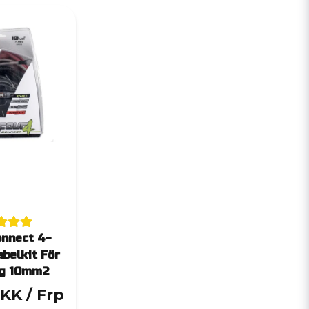
nnect 4-
belkit För
eg 10mm2
DKK
/ Frp