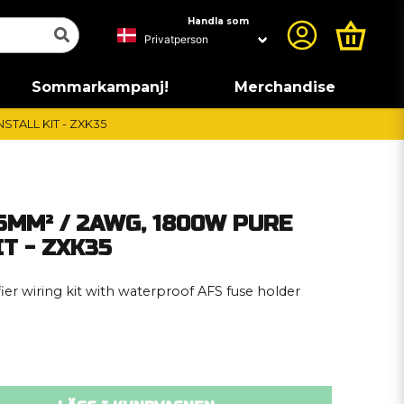
Handla som
Sommarkampanj!
Merchandise
STALL KIT - ZXK35
35MM² / 2AWG, 1800W PURE
IT - ZXK35
ier wiring kit with waterproof AFS fuse holder