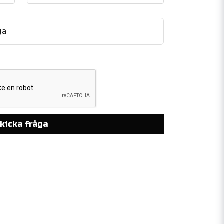
ga
kicka fråga