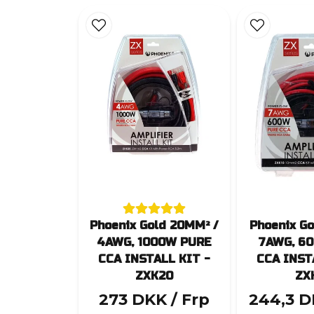
Phoenix Gold 20MM² /
Phoenix Go
4AWG, 1000W PURE
7AWG, 6
CCA INSTALL KIT -
CCA INST
ZXK20
ZX
273 DKK
/ Frp
244,3 