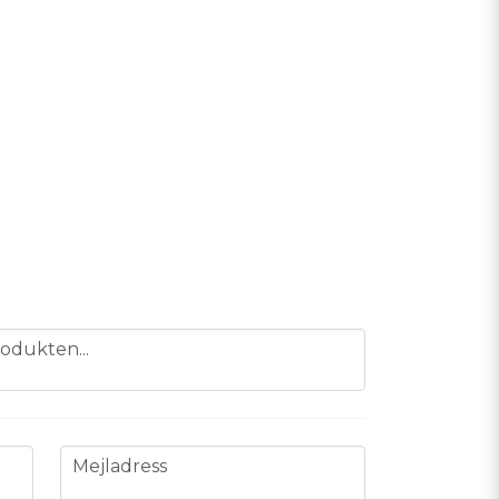
odukten...
email
Mejladress