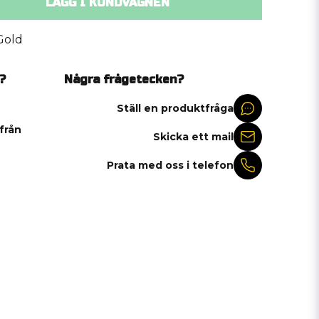
LÄGG I KUNDVAGNEN
Gold
?
Några frågetecken?
Ställ en produktfråga
 från
Skicka ett mail
Prata med oss i telefon