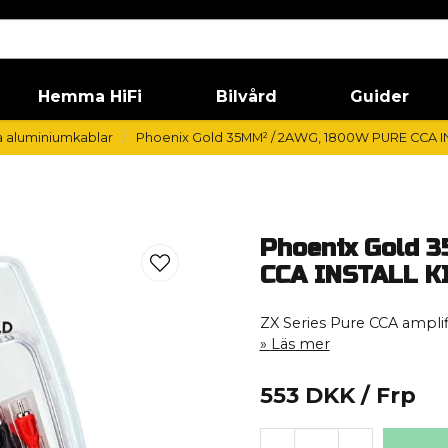
Hemma HiFi
Bilvård
Guider
 aluminiumkablar
Phoenix Gold 35MM² / 2AWG, 1800W PURE CCA IN
Phoenix Gold 
CCA INSTALL K
ZX Series Pure CCA amplif
Läs mer
553 DKK
/ Frp