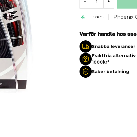
-
+
Phoenix 
ZXK35
Varför handla hos oss
Snabba leveranser
Fraktfria alternativ
1000kr*
Säker betalning