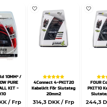
ld 10MM² /
00W PURE
4Connect 4-PKIT20
FOUR Co
ALL KIT -
Kabelkit För Slutsteg
PKIT10 Ka
K10
20mm2
Slutst
DKK
/ Frp
314,3 DKK
/ Frp
244,3 