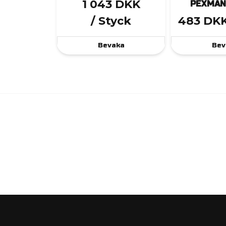
1 043 DKK
PEXMAN
/ Styck
483 DK
Bevaka
Bev