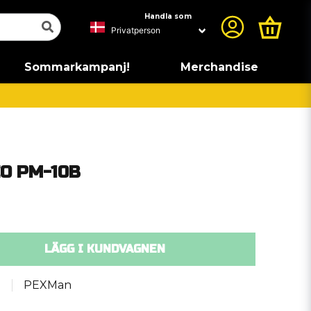
Handla som
Sommarkampanj!
Merchandise
O PM-10B
LÄGG I KUNDVAGNEN
PEXMan
0