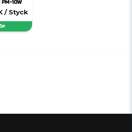
 PM-10W
K
/ Styck
ÖP