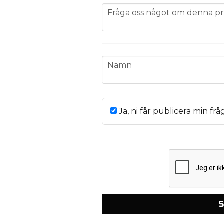
question
Fråga oss något om denna pr
name
Namn
Ja, ni får publicera min frå
S