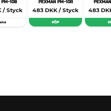
 PM-10B
PEXMAN PM-10R
PEXMAN
K
/ Styck
483 DKK
/ Styck
483 DK
aka
KÖP
K