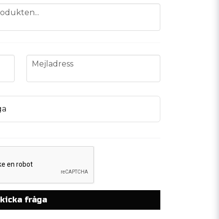
odukten...
email
Mejladress
ga
kicka fråga