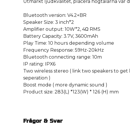
Utmärkt ljudkvalitet, placera högtalarna var du
Bluetooth version: V4.2+BR
Speaker Size: 3 inch*2
Amplifier output: 10W*2, 4Ω RMS
Battery Capacity: 3.7V, 3600mAh
Play Time: 10 hours depending volume
Frequency Response: 59Hz-20kHz
Bluetooth connecting range: 10m
IP rating: IPX6
Two wireless stereo ( link two speakers to get
seperation )
Boost mode ( more dynamic sound )
Product size: 283(L) *123(W) * 126 (H) mm
Frågor & Svar