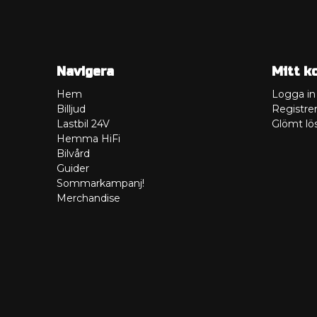
Navigera
Mitt k
Hem
Logga in
Billjud
Registrer
Lastbil 24V
Glömt lö
Hemma HiFi
Bilvård
Guider
Sommarkampanj!
Merchandise