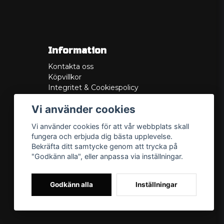
Information
Kontakta oss
Köpvillkor
Integritet & Cookiespolicy
Retur
Vi använder cookies
Service/Garanti
Felsökningsguider
Vi använder cookies för att vår webbplats skall
Lådritning
fungera och erbjuda dig bästa upplevelse.
Om oss
Bekräfta ditt samtycke genom att trycka på
"Godkänn alla", eller anpassa via inställningar.
Godkänn alla
Inställningar