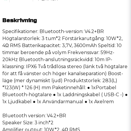
Beskrivning
Specifikationer: Bluetooth-version: V4.2+BR
Högtalarstorlek: 3 tum*2 Förstärkarutgång: 10W*2,
4Ω RMS Batterikapacitet: 3,7V, 3600mAh Speltid: 10
timmar beroende på volym Frekvenssvar: 59Hz-
20kHz Bluetooth-anslutningsräckvidd: 10m IP-
klassning: IPX6 Två trådlösa stereo (länk två högtalare
för att få vänster och höger kanalseparation) Boost-
läge (mer dynamiskt ljud) Produktstorlek: 283(L)
*123(W) * 126 (H) mm Paketinnehåll: ● 1xPortabel
Bluetooth-högtalare ● 1x Laddningskabel ( USB-C -) ●
1x Ljudkabel ● 1x Användarmanual ● 1x Axelrem
Bluetooth version: V4.2+BR
Speaker Size: 3 inch*2
Amplifier output: 10W*2, 4Ω RMS