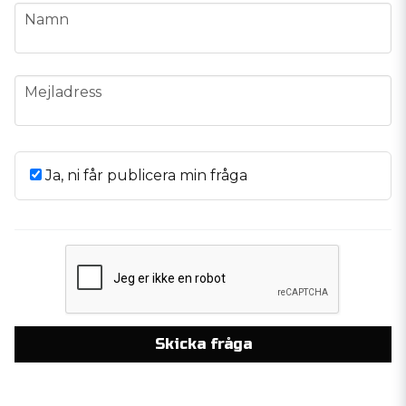
name
Namn
email
Mejladress
Ja, ni får publicera min fråga
Skicka fråga