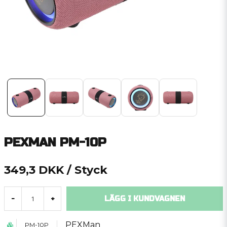
PEXMAN PM-10P
349,3 DKK
/ Styck
LÄGG I KUNDVAGNEN
-
+
PEXMan
PM-10P