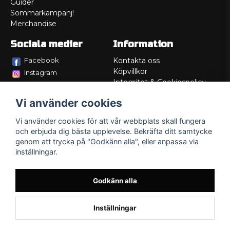
Guider
Sommarkampanj!
Merchandise
Sociala medier
Information
Facebook
Kontakta oss
Köpvillkor
Instagram
Integritet & Cookiespolicy
TikTok
Retur
Vi använder cookies
Service/Garanti
Felsökningsguider
Vi använder cookies för att vår webbplats skall fungera
Lådritning
och erbjuda dig bästa upplevelse. Bekräfta ditt samtycke
Om oss
genom att trycka på "Godkänn alla", eller anpassa via
inställningar.
Godkänn alla
Inställningar