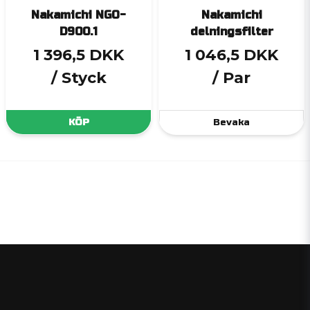
Nakamichi NGO-
Nakamichi
D900.1
delningsfilter
1 396,5 DKK
1 046,5 DKK
/ Styck
/ Par
KÖP
Bevaka