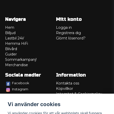
Navigera
Mitt konto
Hem
Logga in
Billjud
Registrera dig
Lastbil 24V
Glömt lösenord?
Hemma HiFi
Bilvård
Guider
Sommarkampanj!
Merchandise
Sociala medier
Information
Facebook
Kontakta oss
Köpvillkor
Instagram
Integritet & Cookiespolicy
TikTok
Retur
Vi använder cookies
Service/Garanti
Felsökningsguider
Vi använder cookies för att vår webbplats skall fungera