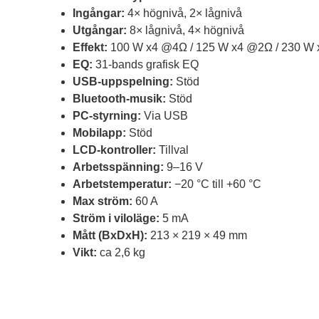
Ingångar:
4× högnivå, 2× lågnivå
Utgångar:
8× lågnivå, 4× högnivå
Effekt:
100 W x4 @4Ω / 125 W x4 @2Ω / 230 W x
EQ:
31-bands grafisk EQ
USB-uppspelning:
Stöd
Bluetooth-musik:
Stöd
PC-styrning:
Via USB
Mobilapp:
Stöd
LCD-kontroller:
Tillval
Arbetsspänning:
9–16 V
Arbetstemperatur:
−20 °C till +60 °C
Max ström:
60 A
Ström i viloläge:
5 mA
Mått (BxDxH):
213 × 219 × 49 mm
Vikt:
ca 2,6 kg