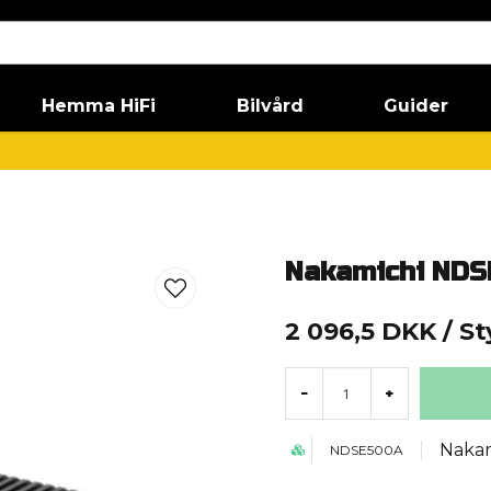
Hemma HiFi
Bilvård
Guider
Nakamichi ND
2 096,5 DKK
/ S
-
+
Nakam
NDSE500A