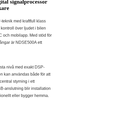
gital signalprocessor
kare
eknik med kraftfull klass
kontroll över ljudet i bilen
PC och mobilapp. Med stöd för
tgångar är NDSE500A ett
 nästa nivå med exakt DSP-
Den kan användas både för att
entral styrning i ett
-anslutning blir installation
sionellt eller bygger hemma.