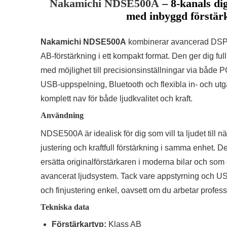
Nakamichi NDSE500A
– 8-kanals di
med inbyggd förstär
Nakamichi NDSE500A
kombinerar avancerad DSP-t
AB-förstärkning i ett kompakt format. Den ger dig full 
med möjlighet till precisionsinställningar via både 
USB-uppspelning, Bluetooth och flexibla in- och u
komplett nav för både ljudkvalitet och kraft.
Användning
NDSE500A är idealisk för dig som vill ta ljudet till
justering och kraftfull förstärkning i samma enhet. 
ersätta originalförstärkaren i moderna bilar och som c
avancerat ljudsystem. Tack vare appstyrning och USB
och finjustering enkel, oavsett om du arbetar profes
Tekniska data
Förstärkartyp:
Klass AB