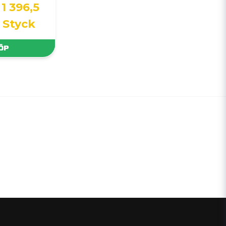
1 396,5
/ Styck
ÖP