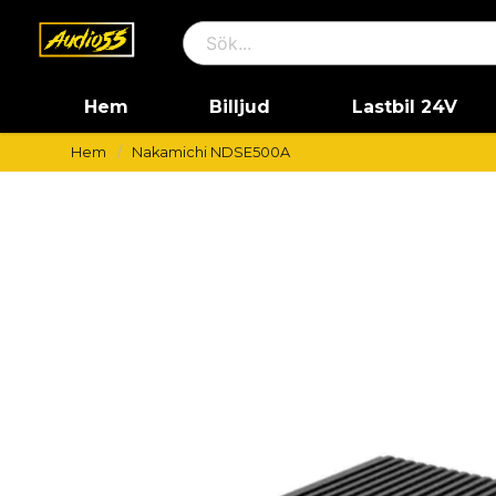
Hem
Billjud
Lastbil 24V
Hem
Nakamichi NDSE500A