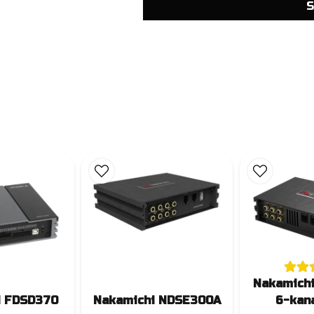
S
Nakamich
i FDSD370
Nakamichi NDSE300A
6-kan