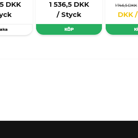
,5 DKK
1 536,5 DKK
1 746,5 DKK
tyck
/ Styck
DKK
aka
KÖP
K