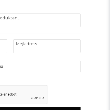
odukten...
email
Mejladress
ga