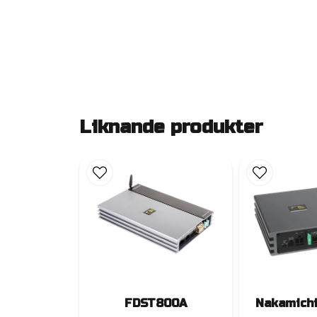
Liknande produkter
FDST800A
Nakamich