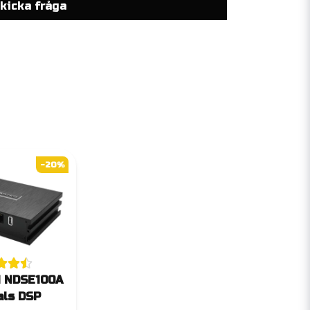
kicka fråga
-20%
i NDSE100A
als DSP