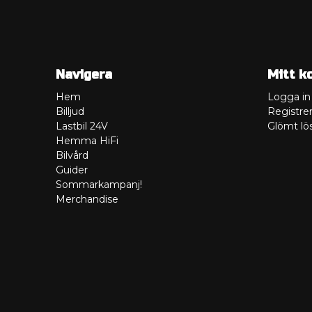
Navigera
Mitt k
Hem
Logga in
Billjud
Registrer
Lastbil 24V
Glömt lö
Hemma HiFi
Bilvård
Guider
Sommarkampanj!
Merchandise