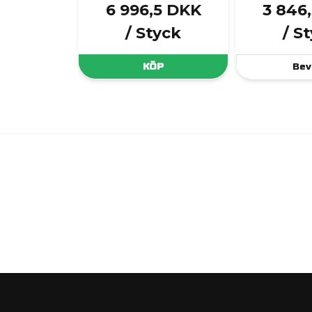
6 996,5 DKK
3 846
/ Styck
/ S
KÖP
Bev