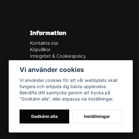
Information
Kontakta oss
Köpvillkor
Integritet & Cookiespolicy
Retur
Vi använder cookies
Service/Garanti
Felsökningsguider
Vi använder cookies för att vår webbplats skall
Lådritning
fungera och erbjuda dig bästa upplevelse.
Om oss
Bekräfta ditt samtycke genom att trycka på
"Godkänn alla", eller anpassa via inställningar.
Godkänn alla
Inställningar