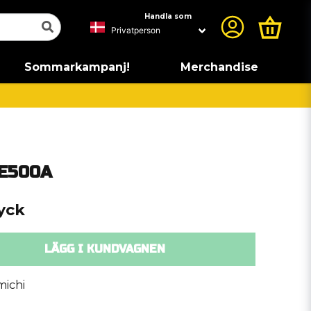
Handla som
Sommarkampanj!
Merchandise
SE500A
tyck
LÄGG I KUNDVAGNEN
ichi