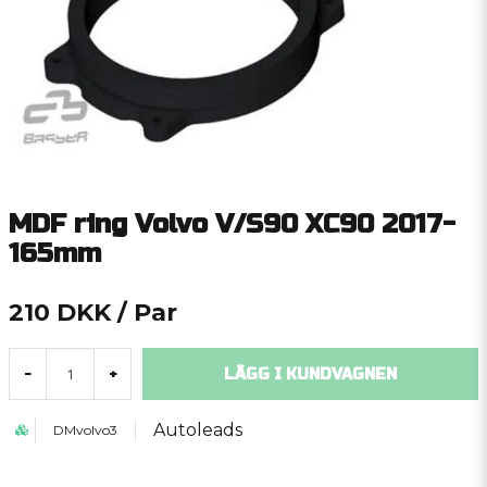
MDF ring Volvo V/S90 XC90 2017-
165mm
210 DKK
/ Par
LÄGG I KUNDVAGNEN
-
+
Autoleads
DMvolvo3