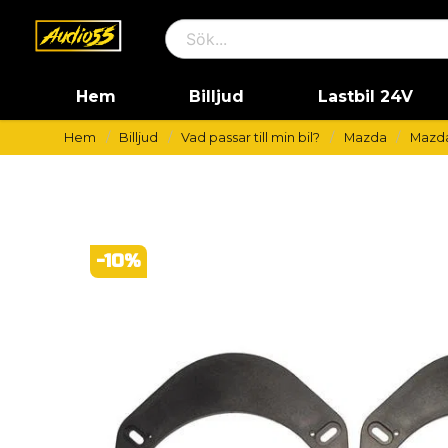
Hem
Billjud
Lastbil 24V
Hem
Billjud
Vad passar till min bil?
Mazda
Mazda 
-
10
%