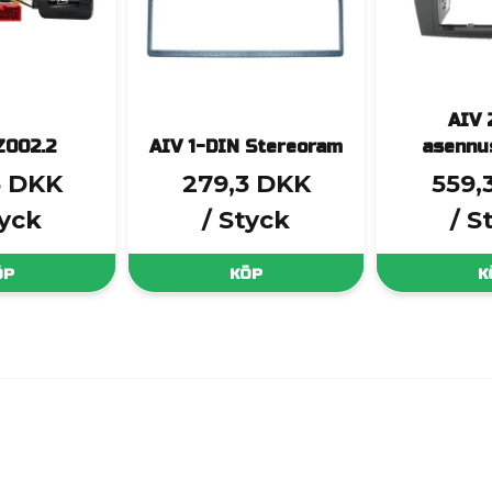
AIV 
002.2
AIV 1-DIN Stereoram
asennu
3 DKK
279,3 DKK
559,
tyck
/ Styck
/ S
ÖP
KÖP
K