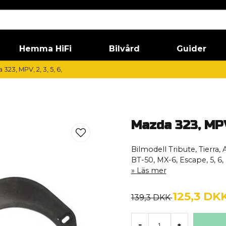
Hemma HiFi
Bilvård
Guider
323, MPV, 2, 3, 5, 6,
Mazda 323, MPV, 
Bilmodell Tribute, Tierra, 
BT-50, MX-6, Escape, 5, 6,
Läs mer
125,3 DK
139,3 DKK
-
+