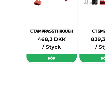
CTAMPPASSTHROUGH
CTSMZ
468,3 DKK
839,
/ Styck
/ S
KÖP
K