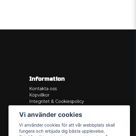
Information
Kontakta oss
Köpvillkor
Integritet & Cookiespolicy
Retur
Vi använder cookies
Service/Garanti
Felsökningsguider
Vi använder cookies för att vår webbplats skall
Lådritning
fungera och erbjuda dig bästa upplevelse.
Om oss