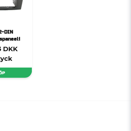
2-DIN
spaneeli
3 DKK
tyck
ÖP