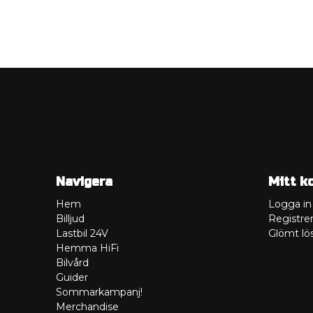
Navigera
Mitt k
Hem
Logga in
Billjud
Registrer
Lastbil 24V
Glömt lö
Hemma HiFi
Bilvård
Guider
Sommarkampanj!
Merchandise