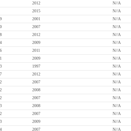
2012
N//A
2015
N//A
9
2001
N//A
0
2007
N//A
8
2012
N//A
4
2009
N//A
6
2011
N//A
1
2009
N//A
3
1997
N//A
7
2012
N//A
2
2007
N//A
2
2008
N//A
2
2007
N//A
3
2008
N//A
2
2007
N//A
3
2009
N//A
4
2007
N//A