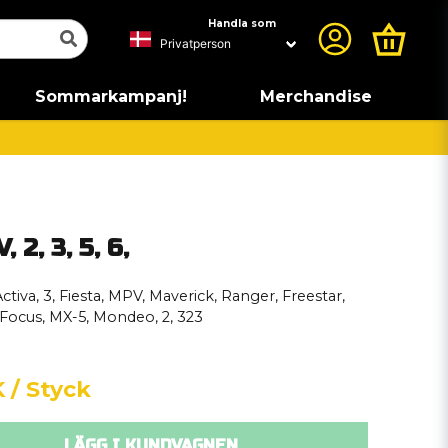
Handla som
Sommarkampanj!
Merchandise
2, 3, 5, 6,
Activa, 3, Fiesta, MPV, Maverick, Ranger, Freestar,
 Focus, MX-5, Mondeo, 2, 323
K
/ Styck
LÄGG I KUNDVAGNEN