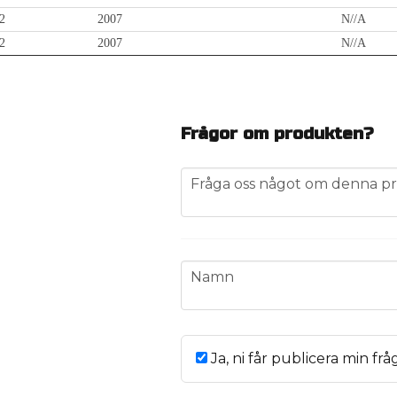
2
2007
N//A
2
2007
N//A
Frågor om produkten?
question
Fråga oss något om denna pr
name
Namn
Ja, ni får publicera min frå