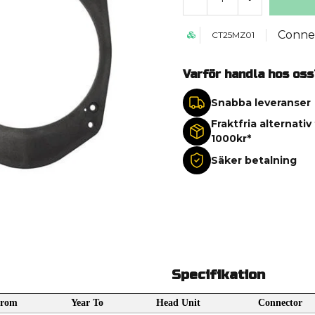
Conne
CT25MZ01
Varför handla hos oss
Snabba leveranser
Fraktfria alternativ
1000kr*
Säker betalning
Specifikation
From
Year To
Head Unit
Connector