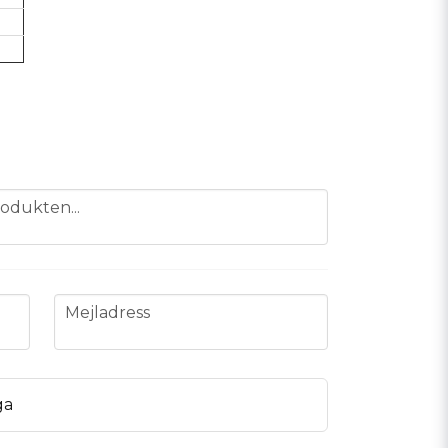
odukten...
email
Mejladress
ga