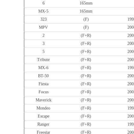
6
165mm
MX-5
165mm
323
(F)
199
MPV
(F)
200
2
(F+R)
200
3
(F+R)
200
5
(F+R)
200
Tribute
(F+R)
200
MX-6
(F+R)
199
BT-50
(F+R)
200
Fiesta
(F+R)
200
Focus
(F+R)
200
Maverick
(F+R)
200
Mondeo
(F+R)
199
Escape
(F+R)
200
Ranger
(F+R)
199
Freestar
(F+R)
200