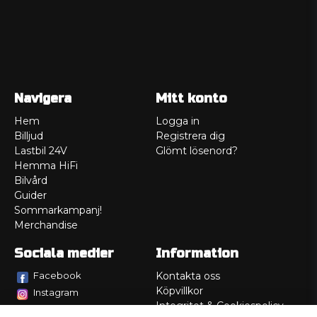
Navigera
Mitt konto
Hem
Logga in
Billjud
Registrera dig
Lastbil 24V
Glömt lösenord?
Hemma HiFi
Bilvård
Guider
Sommarkampanj!
Merchandise
Sociala medier
Information
Facebook
Kontakta oss
Köpvillkor
Instagram
Integritet & Cookiespolicy
TikTok