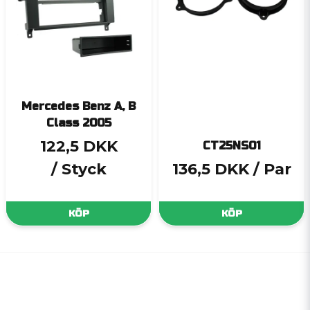
Mercedes Benz A, B
Class 2005
122,5 DKK
CT25NS01
/ Styck
136,5 DKK
/ Par
KÖP
KÖP