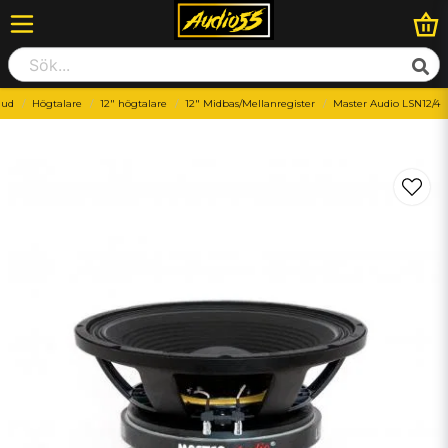
ljud
Högtalare
12" högtalare
12" Midbas/Mellanregister
Master Audio LSN12/4