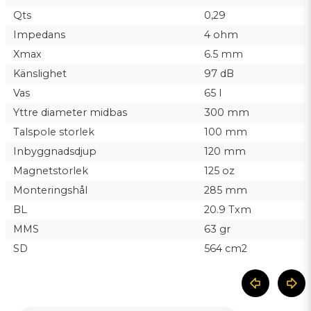
Qts
0,29
Impedans
4 ohm
Xmax
6.5 mm
Känslighet
97 dB
Vas
65 l
Yttre diameter midbas
300 mm
Talspole storlek
100 mm
Inbyggnadsdjup
120 mm
Magnetstorlek
125 oz
Monteringshål
285 mm
BL
20.9 Txm
MMS
63 gr
SD
564 cm2