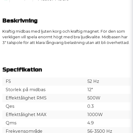
Beskrivning
Kraftig midbas med ljuten korg och kraftig magnet. För den som
verkligen vill spela enormt högt med bra ljudkvalite. Midbasen har
3" talspole för att klara långvarig belastning utan att bli överhettad.
Specifikation
FS
52 Hz
Storlek på midbas
12"
Effekttålighet RMS
500W
Qes
0.3
Effekttålighet MAX
1000W
Qms
4.9
Frekvensområde
56-3500 Hz