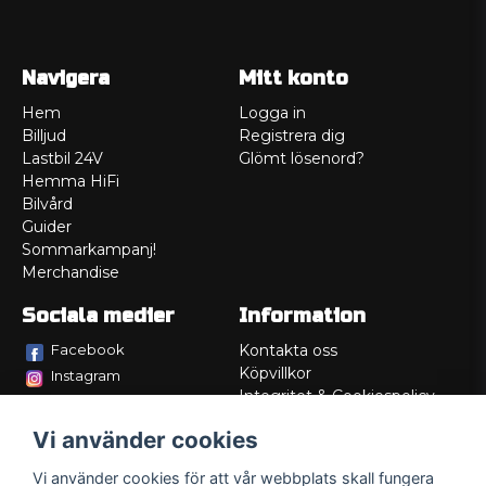
Navigera
Mitt konto
Hem
Logga in
Billjud
Registrera dig
Lastbil 24V
Glömt lösenord?
Hemma HiFi
Bilvård
Guider
Sommarkampanj!
Merchandise
Sociala medier
Information
Facebook
Kontakta oss
Köpvillkor
Instagram
Integritet & Cookiespolicy
TikTok
Retur
Vi använder cookies
Service/Garanti
Felsökningsguider
Vi använder cookies för att vår webbplats skall fungera