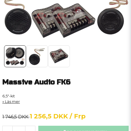
Massive Audio FK6
6,5"-kit
Läs mer
1 256,5 DKK
/ Frp
1 746,5 DKK