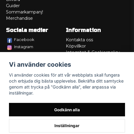
Guider
Sommarkampanj!
Merchandise
Sociala medier
Information
Facebook
Kontakta oss
Köpvillkor
Instagram
Integritet & Cookiespolicy
TikTok
Retur
Vi använder cookies
Service/Garanti
Felsökningsguider
Vi använder cookies för att vår webbplats skall fungera
Lådritning
och erbjuda dig bästa upplevelse. Bekräfta ditt samtycke
Om oss
genom att trycka på "Godkänn alla", eller anpassa via
inställningar.
Godkänn alla
Inställningar