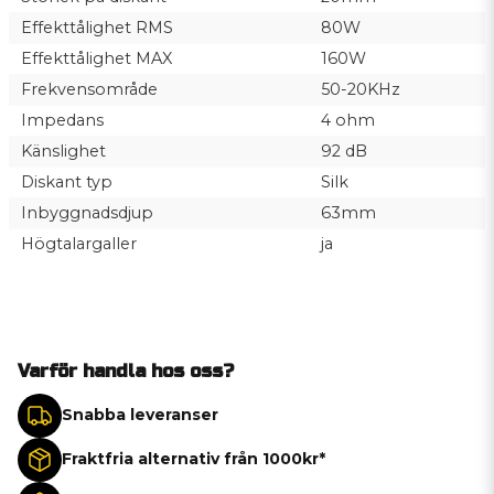
Effekttålighet RMS
80W
Effekttålighet MAX
160W
Frekvensområde
50-20KHz
Impedans
4 ohm
Känslighet
92 dB
Diskant typ
Silk
Inbyggnadsdjup
63mm
Högtalargaller
ja
Varför handla hos oss?
Snabba leveranser
Fraktfria alternativ från 1000kr*