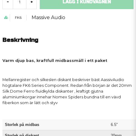
LÄGG I KUNDVAGNEN
-
+
Massive Audio
FK6
Beskrivning
Varm
djup bas,
kraftfull
midbassmäll i ett paket
Mellanregister och
silkeslen
diskant
beskriver
bäst AassivAudio
högtalare
FK6
Series
Component
.
Redan från början
är det
20mm
Silk
Dome
Ferro
fluidkylda
diskanter
, kraftigt gjutna
aluminiumkorgar
innehar
Nomex
Spiders
bundna till en
vävd
fiber
kon
som
är
lätt och styv
Storlek på midbas
6.5"
Storlek på diskant
20mm