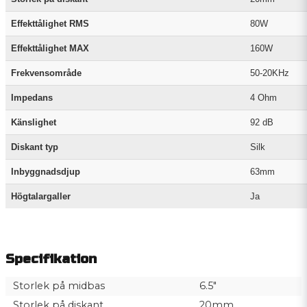
Effekttålighet RMS
80W
Effekttålighet MAX
160W
Frekvensområde
50-20KHz
Impedans
4 Ohm
Känslighet
92 dB
Diskant typ
Silk
Inbyggnadsdjup
63mm
Högtalargaller
Ja
Specifikation
Storlek på midbas
6.5"
Storlek på diskant
20mm