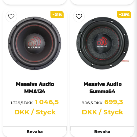
-21%
-23%
Massive Audio
Massive Audio
MMA124
Summo64
1 046,5
699,3
1 326,5 DKK
906,5 DKK
DKK
/ Styck
DKK
/ Styck
Bevaka
Bevaka