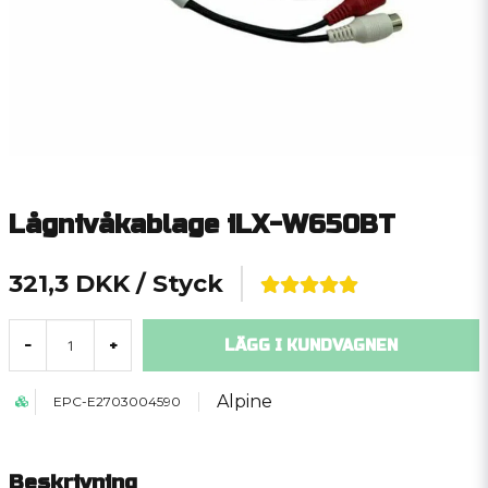
Lågnivåkablage iLX-W650BT
321,3 DKK
/ Styck
LÄGG I KUNDVAGNEN
-
+
Alpine
EPC-E2703004590
Beskrivning