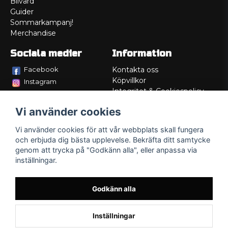
Bilvård
Guider
Sommarkampanj!
Merchandise
Sociala medier
Information
Facebook
Kontakta oss
Köpvillkor
Instagram
Integritet & Cookiespolicy
TikTok
Retur
Vi använder cookies
Service/Garanti
Felsökningsguider
Vi använder cookies för att vår webbplats skall fungera
Lådritning
och erbjuda dig bästa upplevelse. Bekräfta ditt samtycke
Om oss
genom att trycka på "Godkänn alla", eller anpassa via
inställningar.
Godkänn alla
Inställningar