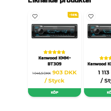
Liknande produkter
-14%
Kenwood KMM-
BT309
Kenwood 
903 DKK
1 11
1 046,5 DKK
/ Styck
/ S
KÖP
K