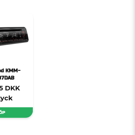
od KMM-
07DAB
,5 DKK
tyck
ÖP