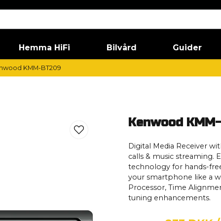
Hemma HiFi
Bilvård
Guider
nwood KMM-BT209
Kenwood KMM
Digital Media Receiver w
calls & music streaming. 
technology for hands-free
your smartphone like a wi
Processor, Time Alignmen
tuning enhancements.