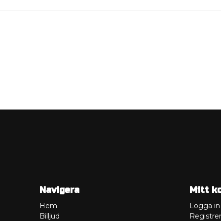
Navigera
Mitt k
Hem
Logga in
Billjud
Registrer