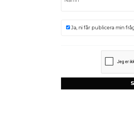
Namn
Ja, ni får publicera min frå
S