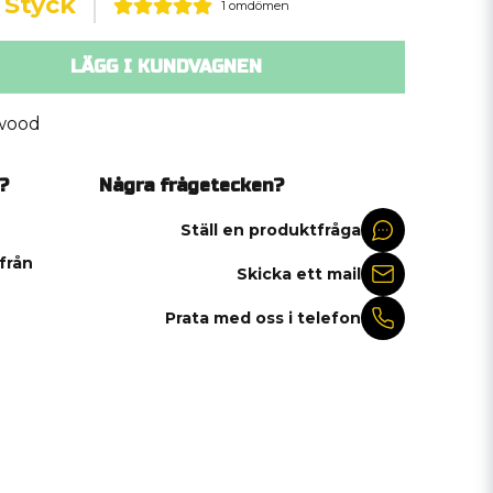
 Styck
1 omdömen
LÄGG I KUNDVAGNEN
wood
?
Några frågetecken?
Ställ en produktfråga
 från
Skicka ett mail
Prata med oss i telefon