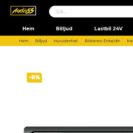
Hem
Billjud
Lastbil 24V
Hem
Billjud
Huvudenhet
Bilstereo-Enkeldin
Ke
-
8
%