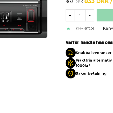
833 DKK
/
903 DKK
-
+
Ken
KMM-BT209
Varför handla hos oss
Snabba leveranser
Fraktfria alternativ
1000kr*
Säker betalning