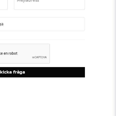
Mejladress
ga
kicka fråga