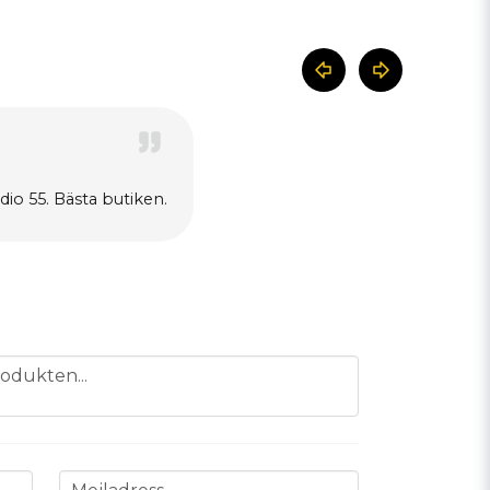
io 55. Bästa butiken.
odukten...
email