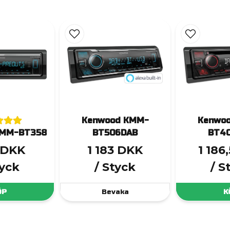
Kenwood KMM-
Kenwo
KMM-BT358
BT506DAB
BT4
3 DKK
1 183 DKK
1 186
tyck
/ Styck
/ S
ÖP
Bevaka
K