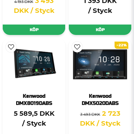
3 493
1 393 DKK
4 193 DKK
DKK
/ Styck
/ Styck
KÖP
KÖP
-22%
Kenwood
Kenwood
DMX8019DABS
DMX5020DABS
5 589,5 DKK
2 723
3 493 DKK
/ Styck
DKK
/ Styck