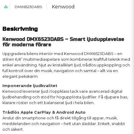
Kenwood
DMX6523DABS
Beskrivning
Kenwood DMX6523DABS – Smart ljudupplevelse
för moderna förare
Uppgradera bilens interiör med Kenwood DMX6523DABS – en
stilren 6,8” multimediaspelare som kombinerar kraftfull teknik med
enkel användning. Njut av kristallklart ljud, trådlös uppkoppling och
full kontroll över din musik, navigation och samtal – allt via en
elegant pekskärm.
Imponerande ljudkvalitet
Kenwood levererar ljud i toppklass tack vare avancerad digital
ljudbehandling och stöd för högupplösta ljudfiler. Få djupare bas,
klarare röster och ett balanserat ljud i hela bilen.
Trådlös Apple CarPlay & Android Auto
Anslut din smartphone och få direkt tillgång till appar, musik,
meddelanden och navigation – helt utan sladdar. Enkelt, snabbt
och säkert.