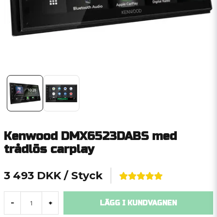
Kenwood DMX6523DABS med
trådlös carplay
3 493 DKK
/ Styck
LÄGG I KUNDVAGNEN
-
+