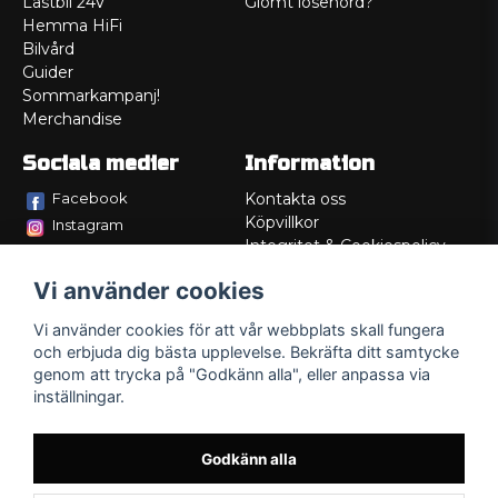
Lastbil 24V
Glömt lösenord?
Hemma HiFi
Bilvård
Guider
Sommarkampanj!
Merchandise
Sociala medier
Information
Facebook
Kontakta oss
Köpvillkor
Instagram
Integritet & Cookiespolicy
TikTok
Retur
Vi använder cookies
Service/Garanti
Felsökningsguider
Vi använder cookies för att vår webbplats skall fungera
Lådritning
och erbjuda dig bästa upplevelse. Bekräfta ditt samtycke
Om oss
genom att trycka på "Godkänn alla", eller anpassa via
inställningar.
Godkänn alla