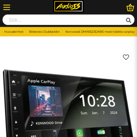
Huvudenhet
Bilstereo-Dubbeldin
Kenwood DMX6523DABS med trådlös carplay