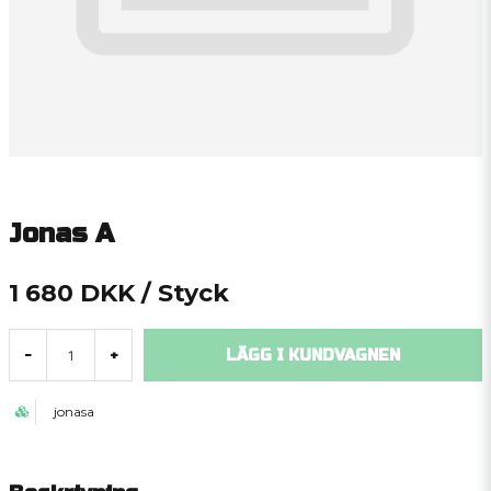
Jonas A
1 680 DKK
/ Styck
LÄGG I KUNDVAGNEN
-
+
jonasa