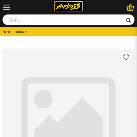
Hem
Jonas A