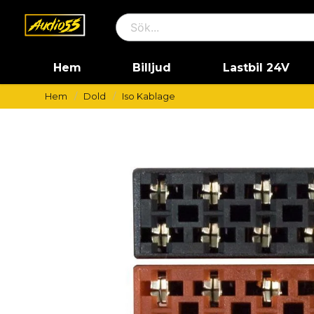
Hem
Billjud
Lastbil 24V
Hem
Dold
Iso Kablage