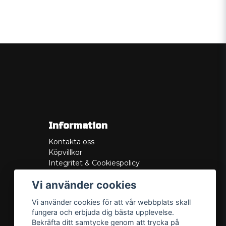
Information
Kontakta oss
Köpvillkor
Integritet & Cookiespolicy
Retur
Vi använder cookies
Service/Garanti
Felsökningsguider
Vi använder cookies för att vår webbplats skall
Lådritning
fungera och erbjuda dig bästa upplevelse.
Om oss
Bekräfta ditt samtycke genom att trycka på