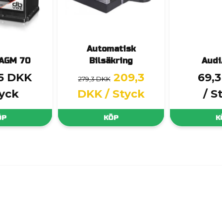
Automatisk
 AGM 70
Bilsäkring
Audi
,5 DKK
209,3
69,
279,3 DKK
tyck
DKK
/ Styck
/ S
ÖP
KÖP
K