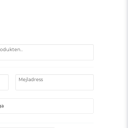
odukten...
email
Mejladress
ga