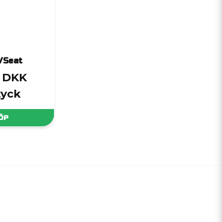
/Seat
3 DKK
tyck
ÖP