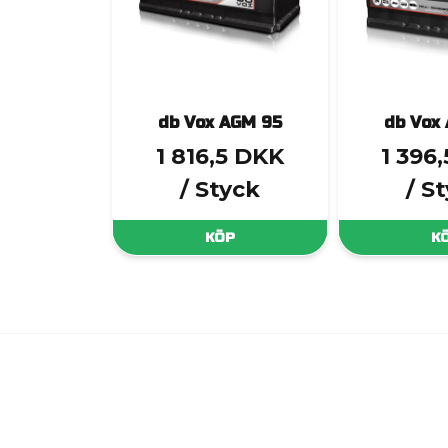
db Vox AGM 95
db Vox
1 816,5 DKK
1 396
/ Styck
/ S
KÖP
K