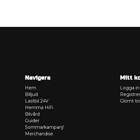
Navigera
Mitt k
Hem
Logga in
Billjud
Registrer
Lastbil 24V
Glömt lö
Hemma HiFi
Bilvård
Guider
Sommarkampanj!
Merchandise