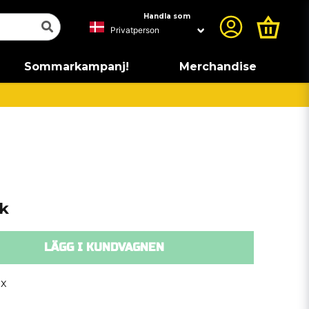
Handla som
Sommarkampanj!
Merchandise
ck
LÄGG I KUNDVAGNEN
x