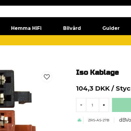
Hemma HiFi
Bilvård
Guider
Iso Kablage
104,3 DKK
/ Sty
-
+
dBVo
ZRS-AS-27B