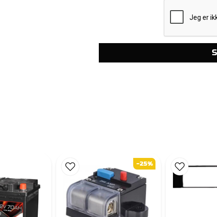
S
-25%