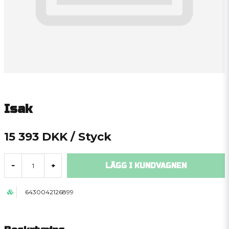
Isak
15 393 DKK
/ Styck
LÄGG I KUNDVAGNEN
-
+
6430042126899