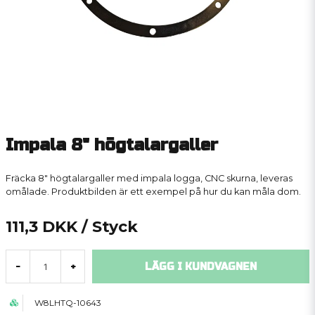
Impala 8" högtalargaller
Fräcka 8" högtalargaller med impala logga, CNC skurna, leveras
omålade. Produktbilden är ett exempel på hur du kan måla dom.
111,3 DKK
/ Styck
LÄGG I KUNDVAGNEN
-
+
W8LHTQ-10643