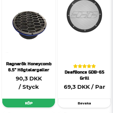
Ragnarök Honeycomb
6.5" Högtalargaller
DeafBonce GDB-65
90,3 DKK
Grill
/ Styck
69,3 DKK
/ Par
KÖP
Bevaka