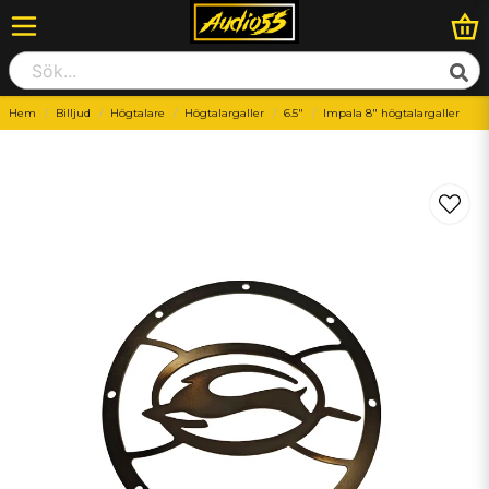
Hem
Billjud
Högtalare
Högtalargaller
6.5"
Impala 8" högtalargaller