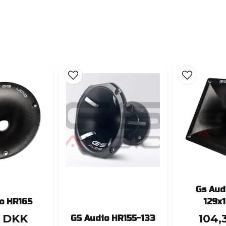
Gs Aud
o HR165
129x
3 DKK
104,
GS Audio HR155-133