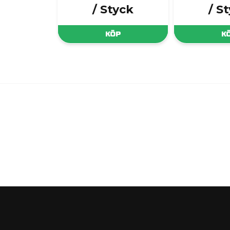
/ Styck
/ S
KÖP
K