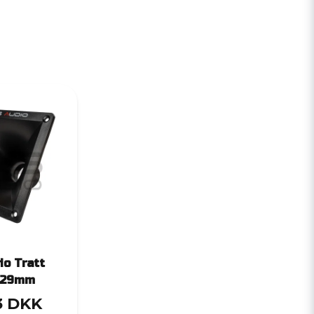
io Tratt
129mm
3 DKK