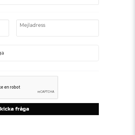
email
Mejladress
ga
kicka fråga