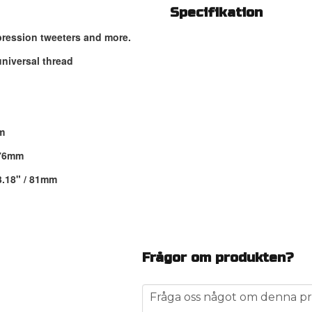
Specifikation
ression tweeters and more.
niversal thread
m
 76mm
3.18" / 81mm
Frågor om produkten?
question
Fråga oss något om denna pr