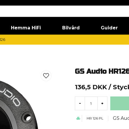
Hemma HiFi
Bilvård
Guider
126
GS Audio HR12
136,5 DKK
/ Styc
-
+
GS Aud
HR 126 PL