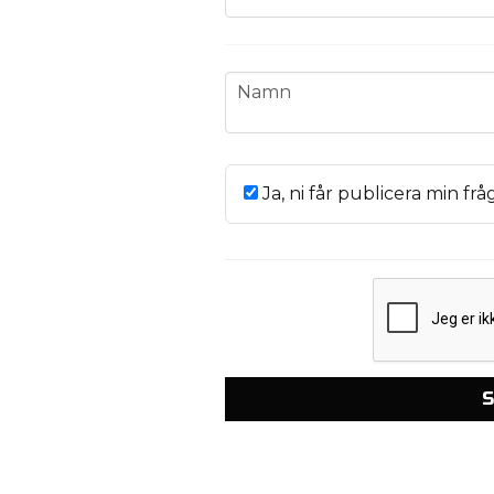
name
Namn
Ja, ni får publicera min frå
S