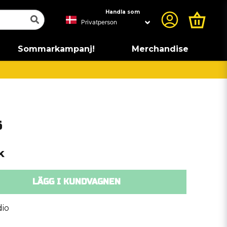
Handla som
Sommarkampanj!
Merchandise
6
k
LÄGG I KUNDVAGNEN
io