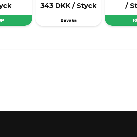
tyck
343 DKK
/ Styck
/ S
ÖP
Bevaka
K