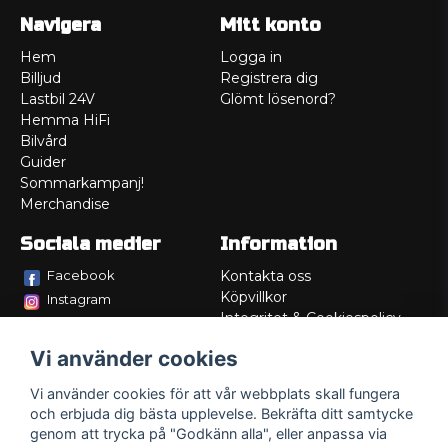
Navigera
Mitt konto
Hem
Logga in
Billjud
Registrera dig
Lastbil 24V
Glömt lösenord?
Hemma HiFi
Bilvård
Guider
Sommarkampanj!
Merchandise
Sociala medier
Information
Facebook
Kontakta oss
Köpvillkor
Instagram
Integritet & Cookiespolicy
TikTok
Retur
Vi använder cookies
Service/Garanti
Felsökningsguider
Vi använder cookies för att vår webbplats skall fungera
Lådritning
och erbjuda dig bästa upplevelse. Bekräfta ditt samtycke
Om oss
genom att trycka på "Godkänn alla", eller anpassa via