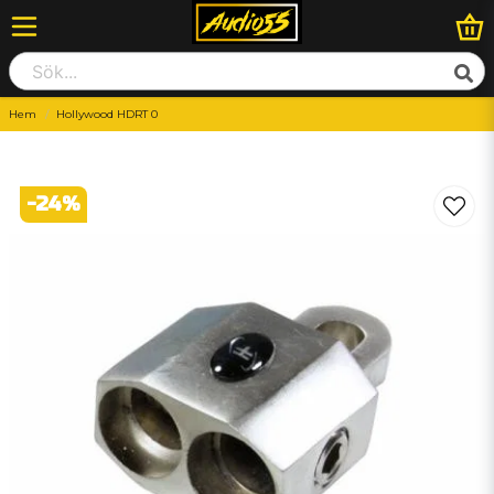
Hem
Hollywood HDRT 0
-
24
%